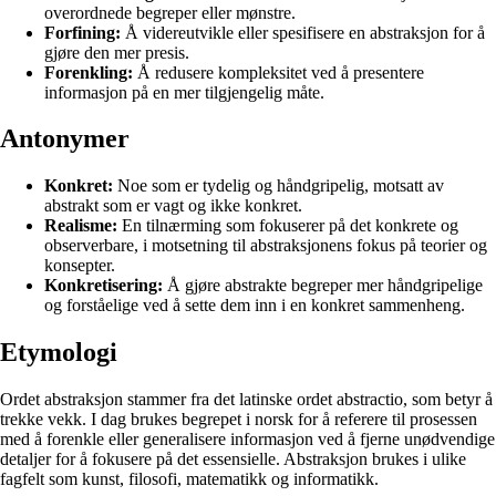
overordnede begreper eller mønstre.
Forfining:
Å videreutvikle eller spesifisere en abstraksjon for å
gjøre den mer presis.
Forenkling:
Å redusere kompleksitet ved å presentere
informasjon på en mer tilgjengelig måte.
Antonymer
Konkret:
Noe som er tydelig og håndgripelig, motsatt av
abstrakt som er vagt og ikke konkret.
Realisme:
En tilnærming som fokuserer på det konkrete og
observerbare, i motsetning til abstraksjonens fokus på teorier og
konsepter.
Konkretisering:
Å gjøre abstrakte begreper mer håndgripelige
og forståelige ved å sette dem inn i en konkret sammenheng.
Etymologi
Ordet abstraksjon stammer fra det latinske ordet abstractio, som betyr å
trekke vekk. I dag brukes begrepet i norsk for å referere til prosessen
med å forenkle eller generalisere informasjon ved å fjerne unødvendige
detaljer for å fokusere på det essensielle. Abstraksjon brukes i ulike
fagfelt som kunst, filosofi, matematikk og informatikk.