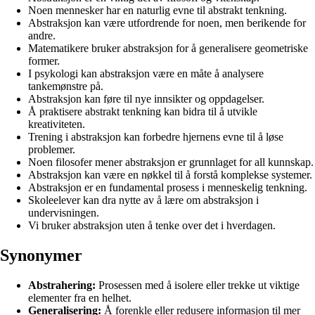
Noen mennesker har en naturlig evne til abstrakt tenkning.
Abstraksjon kan være utfordrende for noen, men berikende for
andre.
Matematikere bruker abstraksjon for å generalisere geometriske
former.
I psykologi kan abstraksjon være en måte å analysere
tankemønstre på.
Abstraksjon kan føre til nye innsikter og oppdagelser.
Å praktisere abstrakt tenkning kan bidra til å utvikle
kreativiteten.
Trening i abstraksjon kan forbedre hjernens evne til å løse
problemer.
Noen filosofer mener abstraksjon er grunnlaget for all kunnskap.
Abstraksjon kan være en nøkkel til å forstå komplekse systemer.
Abstraksjon er en fundamental prosess i menneskelig tenkning.
Skoleelever kan dra nytte av å lære om abstraksjon i
undervisningen.
Vi bruker abstraksjon uten å tenke over det i hverdagen.
Synonymer
Abstrahering:
Prosessen med å isolere eller trekke ut viktige
elementer fra en helhet.
Generalisering:
Å forenkle eller redusere informasjon til mer