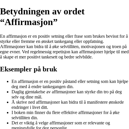
Betydningen av ordet
“Affirmasjon”
En affirmasjon er en positiv setning eller frase som brukes bevisst for å
styrke eller fremme en ønsket tankegang eller oppfatning.
Affirmasjoner kan bidra til å øke selvtilliten, motivasjonen og troen på
egne evner. Ved regelmessig repetisjon kan affirmasjoner hjelpe til med
å skape et mer positivt tankesett og bedre selvbilde.
Eksempler på bruk
En affirmasjon er en positiv påstand eller setning som kan hjelpe
deg med å endre tankegangen din.
Daglig gjentakelse av affirmasjoner kan styrke din tro på deg
selv og dine mål.
Å skrive ned affirmasjoner kan bidra til å manifestere ønskede
endringer i livet ditt.
I boken min finner du flere effektive affirmasjoner for å øke
selvtilliten din.
Det er viktig å velge affirmasjoner som er relevante og
meningsfulle for deg personlig.