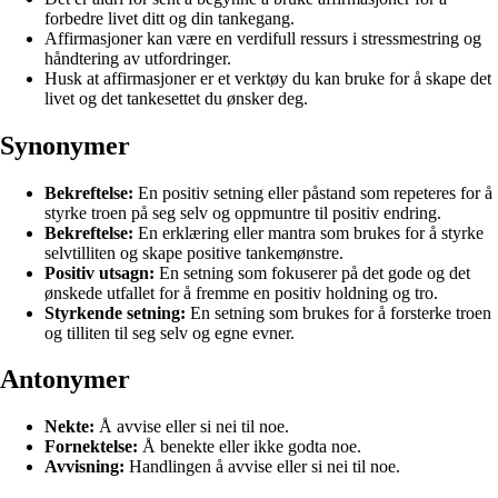
forbedre livet ditt og din tankegang.
Affirmasjoner kan være en verdifull ressurs i stressmestring og
håndtering av utfordringer.
Husk at affirmasjoner er et verktøy du kan bruke for å skape det
livet og det tankesettet du ønsker deg.
Synonymer
Bekreftelse:
En positiv setning eller påstand som repeteres for å
styrke troen på seg selv og oppmuntre til positiv endring.
Bekreftelse:
En erklæring eller mantra som brukes for å styrke
selvtilliten og skape positive tankemønstre.
Positiv utsagn:
En setning som fokuserer på det gode og det
ønskede utfallet for å fremme en positiv holdning og tro.
Styrkende setning:
En setning som brukes for å forsterke troen
og tilliten til seg selv og egne evner.
Antonymer
Nekte:
Å avvise eller si nei til noe.
Fornektelse:
Å benekte eller ikke godta noe.
Avvisning:
Handlingen å avvise eller si nei til noe.