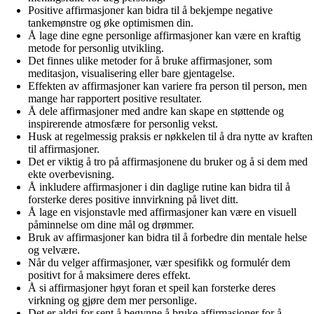
Positive affirmasjoner kan bidra til å bekjempe negative
tankemønstre og øke optimismen din.
Å lage dine egne personlige affirmasjoner kan være en kraftig
metode for personlig utvikling.
Det finnes ulike metoder for å bruke affirmasjoner, som
meditasjon, visualisering eller bare gjentagelse.
Effekten av affirmasjoner kan variere fra person til person, men
mange har rapportert positive resultater.
Å dele affirmasjoner med andre kan skape en støttende og
inspirerende atmosfære for personlig vekst.
Husk at regelmessig praksis er nøkkelen til å dra nytte av kraften
til affirmasjoner.
Det er viktig å tro på affirmasjonene du bruker og å si dem med
ekte overbevisning.
Å inkludere affirmasjoner i din daglige rutine kan bidra til å
forsterke deres positive innvirkning på livet ditt.
Å lage en visjonstavle med affirmasjoner kan være en visuell
påminnelse om dine mål og drømmer.
Bruk av affirmasjoner kan bidra til å forbedre din mentale helse
og velvære.
Når du velger affirmasjoner, vær spesifikk og formulér dem
positivt for å maksimere deres effekt.
Å si affirmasjoner høyt foran et speil kan forsterke deres
virkning og gjøre dem mer personlige.
Det er aldri for sent å begynne å bruke affirmasjoner for å