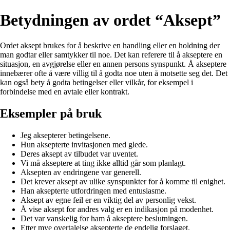
Betydningen av ordet “Aksept”
Ordet aksept brukes for å beskrive en handling eller en holdning der
man godtar eller samtykker til noe. Det kan referere til å akseptere en
situasjon, en avgjørelse eller en annen persons synspunkt. Å akseptere
innebærer ofte å være villig til å godta noe uten å motsette seg det. Det
kan også bety å godta betingelser eller vilkår, for eksempel i
forbindelse med en avtale eller kontrakt.
Eksempler på bruk
Jeg aksepterer betingelsene.
Hun aksepterte invitasjonen med glede.
Deres aksept av tilbudet var uventet.
Vi må akseptere at ting ikke alltid går som planlagt.
Aksepten av endringene var generell.
Det krever aksept av ulike synspunkter for å komme til enighet.
Han aksepterte utfordringen med entusiasme.
Aksept av egne feil er en viktig del av personlig vekst.
Å vise aksept for andres valg er en indikasjon på modenhet.
Det var vanskelig for ham å akseptere beslutningen.
Etter mye overtalelse aksepterte de endelig forslaget.