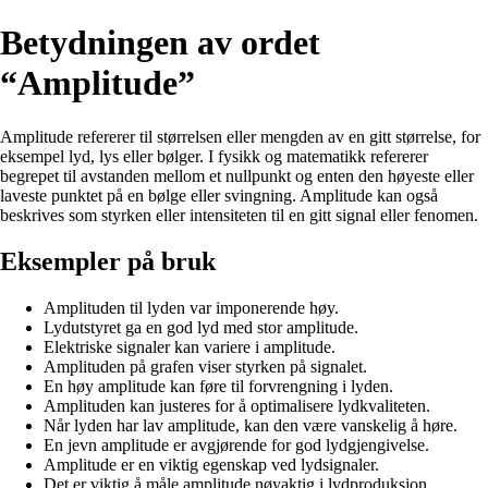
Betydningen av ordet
“Amplitude”
Amplitude refererer til størrelsen eller mengden av en gitt størrelse, for
eksempel lyd, lys eller bølger. I fysikk og matematikk refererer
begrepet til avstanden mellom et nullpunkt og enten den høyeste eller
laveste punktet på en bølge eller svingning. Amplitude kan også
beskrives som styrken eller intensiteten til en gitt signal eller fenomen.
Eksempler på bruk
Amplituden til lyden var imponerende høy.
Lydutstyret ga en god lyd med stor amplitude.
Elektriske signaler kan variere i amplitude.
Amplituden på grafen viser styrken på signalet.
En høy amplitude kan føre til forvrengning i lyden.
Amplituden kan justeres for å optimalisere lydkvaliteten.
Når lyden har lav amplitude, kan den være vanskelig å høre.
En jevn amplitude er avgjørende for god lydgjengivelse.
Amplitude er en viktig egenskap ved lydsignaler.
Det er viktig å måle amplitude nøyaktig i lydproduksjon.