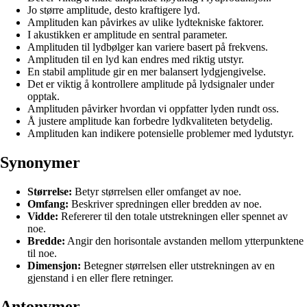
Jo større amplitude, desto kraftigere lyd.
Amplituden kan påvirkes av ulike lydtekniske faktorer.
I akustikken er amplitude en sentral parameter.
Amplituden til lydbølger kan variere basert på frekvens.
Amplituden til en lyd kan endres med riktig utstyr.
En stabil amplitude gir en mer balansert lydgjengivelse.
Det er viktig å kontrollere amplitude på lydsignaler under
opptak.
Amplituden påvirker hvordan vi oppfatter lyden rundt oss.
Å justere amplitude kan forbedre lydkvaliteten betydelig.
Amplituden kan indikere potensielle problemer med lydutstyr.
Synonymer
Størrelse:
Betyr størrelsen eller omfanget av noe.
Omfang:
Beskriver spredningen eller bredden av noe.
Vidde:
Refererer til den totale utstrekningen eller spennet av
noe.
Bredde:
Angir den horisontale avstanden mellom ytterpunktene
til noe.
Dimensjon:
Betegner størrelsen eller utstrekningen av en
gjenstand i en eller flere retninger.
Antonymer