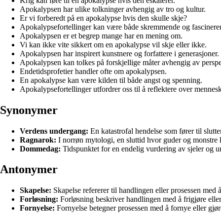
Krig kan føre til en apokalypse hvis den eskalerer.
Apokalypsen har ulike tolkninger avhengig av tro og kultur.
Er vi forberedt på en apokalypse hvis den skulle skje?
Apokalypsefortellinger kan være både skremmende og fascinere
Apokalypsen er et begrep mange har en mening om.
Vi kan ikke vite sikkert om en apokalypse vil skje eller ikke.
Apokalypsen har inspirert kunstnere og forfattere i generasjoner.
Apokalypsen kan tolkes på forskjellige måter avhengig av perspe
Endetidsprofetier handler ofte om apokalypsen.
En apokalypse kan være kilden til både angst og spenning.
Apokalypsefortellinger utfordrer oss til å reflektere over mennes
Synonymer
Verdens undergang:
En katastrofal hendelse som fører til slut
Ragnarok:
I norrøn mytologi, en sluttid hvor guder og monstre 
Dommedag:
Tidspunktet for en endelig vurdering av sjeler og uni
Antonymer
Skapelse:
Skapelse refererer til handlingen eller prosessen med å 
Forløsning:
Forløsning beskriver handlingen med å frigjøre eller b
Fornyelse:
Fornyelse betegner prosessen med å fornye eller gjøre n