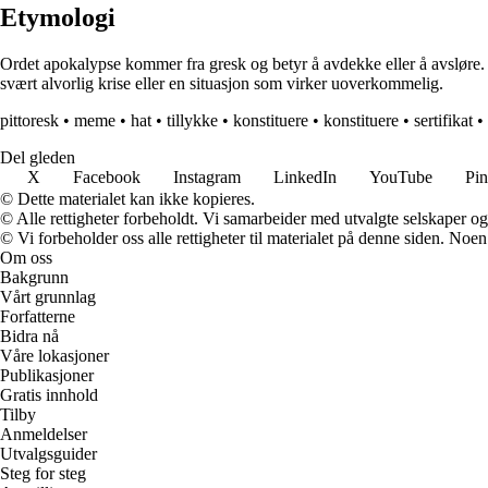
Etymologi
Ordet apokalypse kommer fra gresk og betyr å avdekke eller å avsløre. 
svært alvorlig krise eller en situasjon som virker uoverkommelig.
pittoresk
•
meme
•
hat
•
tillykke
•
konstituere
•
konstituere
•
sertifikat
•
Del gleden
X
Facebook
Instagram
LinkedIn
YouTube
Pin
© Dette materialet kan ikke kopieres.
© Alle rettigheter forbeholdt. Vi samarbeider med utvalgte selskaper o
© Vi forbeholder oss alle rettigheter til materialet på denne siden. Noe
Om oss
Bakgrunn
Vårt grunnlag
Forfatterne
Bidra nå
Våre lokasjoner
Publikasjoner
Gratis innhold
Tilby
Anmeldelser
Utvalgsguider
Steg for steg