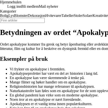
Hjemmehulen
Logg inn
Bli medlem
Mail nyheter
Kategorier
Bolig
Lys
Blomster
Dekorasjon
Hvitevarer
Tabeller
Stoler
Sofaer
Kreativite
Betydningen av ordet “Apokaly
Ordet apokalypse kommer fra gresk og betyr åpenbaring eller avdekking. 
litteratur, film og kultur for å beskrive en dystopisk fremtid eller en d
Eksempler på bruk
Vi frykter en apokalypse i fremtiden.
Apokalypseprofetier har vært en del av historien i lang tid.
En apokalypse kan være skremmende å tenke på.
Mange filmer og bøker handler om en apokalypse.
Religionshistorien har mange referanser til apokalypsen.
Naturkatastrofer kan føles som en apokalypse for de som opplev
En global pandemi kan virke som en moderne apokalypse.
Noen tror at en apokalypse er nært forestående.
Apokalypsen er et vanlig tema innen populærkulturen.