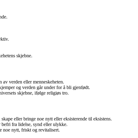
nde.
ktiv.
kehetens skjebne.
ten av verden eller menneskeheten.
kjemper og verden går under for å bli gjenfødt.
versets skjebne, ifølge religiøs tro.
skape eller bringe noe nytt eller eksisterende til eksistens.
efri fra lidelse, synd eller ulykke.
oe nytt, friskt og revitalisert.