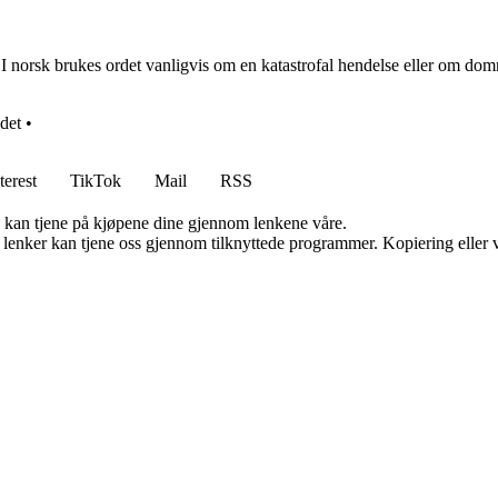
I norsk brukes ordet vanligvis om en katastrofal hendelse eller om dom
det
•
terest
TikTok
Mail
RSS
g kan tjene på kjøpene dine gjennom lenkene våre.
n lenker kan tjene oss gjennom tilknyttede programmer. Kopiering eller v