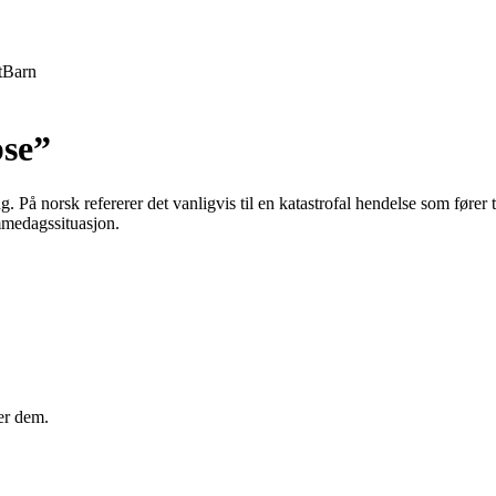
t
Barn
pse”
På norsk refererer det vanligvis til en katastrofal hendelse som fører 
ommedagssituasjon.
er dem.