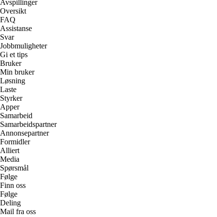
Avspillinger
Oversikt
FAQ
Assistanse
Svar
Jobbmuligheter
Gi et tips
Bruker
Min bruker
Løsning
Laste
Styrker
Apper
Samarbeid
Samarbeidspartner
Annonsepartner
Formidler
Alliert
Media
Spørsmål
Følge
Finn oss
Følge
Deling
Mail fra oss