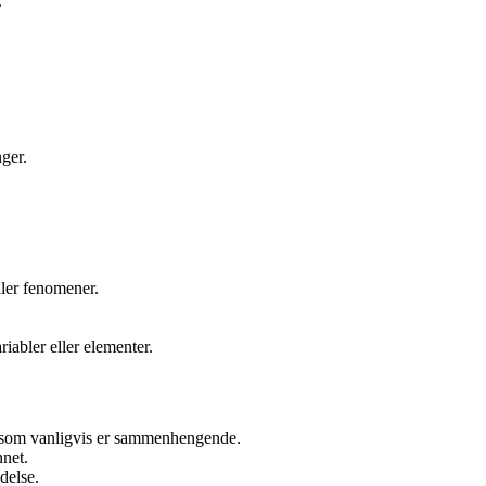
.
nger.
ller fenomener.
abler eller elementer.
e som vanligvis er sammenhengende.
nnet.
delse.