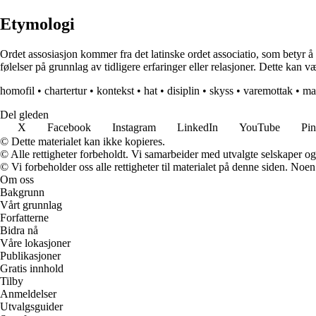
Etymologi
Ordet assosiasjon kommer fra det latinske ordet associatio, som betyr å
følelser på grunnlag av tidligere erfaringer eller relasjoner. Dette kan
homofil
•
chartertur
•
kontekst
•
hat
•
disiplin
•
skyss
•
varemottak
•
ma
Del gleden
X
Facebook
Instagram
LinkedIn
YouTube
Pin
© Dette materialet kan ikke kopieres.
© Alle rettigheter forbeholdt. Vi samarbeider med utvalgte selskaper o
© Vi forbeholder oss alle rettigheter til materialet på denne siden. Noe
Om oss
Bakgrunn
Vårt grunnlag
Forfatterne
Bidra nå
Våre lokasjoner
Publikasjoner
Gratis innhold
Tilby
Anmeldelser
Utvalgsguider