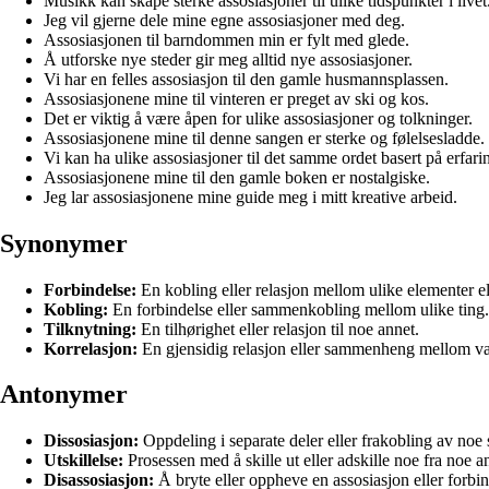
Musikk kan skape sterke assosiasjoner til ulike tidspunkter i livet
Jeg vil gjerne dele mine egne assosiasjoner med deg.
Assosiasjonen til barndommen min er fylt med glede.
Å utforske nye steder gir meg alltid nye assosiasjoner.
Vi har en felles assosiasjon til den gamle husmannsplassen.
Assosiasjonene mine til vinteren er preget av ski og kos.
Det er viktig å være åpen for ulike assosiasjoner og tolkninger.
Assosiasjonene mine til denne sangen er sterke og følelsesladde.
Vi kan ha ulike assosiasjoner til det samme ordet basert på erfari
Assosiasjonene mine til den gamle boken er nostalgiske.
Jeg lar assosiasjonene mine guide meg i mitt kreative arbeid.
Synonymer
Forbindelse:
En kobling eller relasjon mellom ulike elementer e
Kobling:
En forbindelse eller sammenkobling mellom ulike ting.
Tilknytning:
En tilhørighet eller relasjon til noe annet.
Korrelasjon:
En gjensidig relasjon eller sammenheng mellom vari
Antonymer
Dissosiasjon:
Oppdeling i separate deler eller frakobling av no
Utskillelse:
Prosessen med å skille ut eller adskille noe fra noe a
Disassosiasjon:
Å bryte eller oppheve en assosiasjon eller forbin