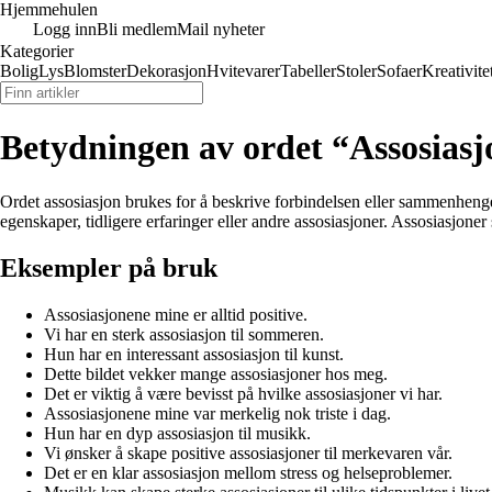
Hjemmehulen
Logg inn
Bli medlem
Mail nyheter
Kategorier
Bolig
Lys
Blomster
Dekorasjon
Hvitevarer
Tabeller
Stoler
Sofaer
Kreativite
Betydningen av ordet “Assosiasj
Ordet assosiasjon brukes for å beskrive forbindelsen eller sammenhengen
egenskaper, tidligere erfaringer eller andre assosiasjoner. Assosiasjoner s
Eksempler på bruk
Assosiasjonene mine er alltid positive.
Vi har en sterk assosiasjon til sommeren.
Hun har en interessant assosiasjon til kunst.
Dette bildet vekker mange assosiasjoner hos meg.
Det er viktig å være bevisst på hvilke assosiasjoner vi har.
Assosiasjonene mine var merkelig nok triste i dag.
Hun har en dyp assosiasjon til musikk.
Vi ønsker å skape positive assosiasjoner til merkevaren vår.
Det er en klar assosiasjon mellom stress og helseproblemer.