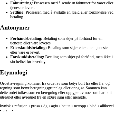
Fakturering:
Prosessen med å sende ut fakturaer for varer eller
tjenester levert.
Settling:
Prosessen med å avslutte en gjeld eller forpliktelse ved
betaling.
Antonymer
Forhåndsbetaling:
Betaling som skjer på forhånd før en
tjeneste eller vare leveres.
Etterskuddsbetaling:
Betaling som skjer etter at en tjeneste
eller vare er levert.
Forskuddsbetaling:
Betaling som skjer på forhånd, men ikke i
sin helhet før levering.
Etymologi
Ordet avregning kommer fra ordet av som betyr bort fra eller fra, og
regning som betyr beregningsgrunnlag eller oppgjør. Sammen kan
dette ordet tolkes som en beregning eller oppgjør av noe som har blitt
utregnet eller avregnet fra en større sum eller mengde.
kynisk
•
refusjon
•
prosa
•
dg
•
agio
•
bauta
•
nettopp
•
blad
•
allikevel
•
taktil
•