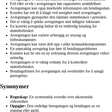
Feil eller avvik i avregningen bør rapporteres umiddelbart.
Avregningen kan også inneholde informasjon om betalingsdato.
Kunden har rett til å klage ved uenighet med avregningen.
Avregningen gjenspeiler den faktiske strømbruken i perioden.
Det er viktig å sjekke avregningen mot tidligere fakturaer.
En korrekt avregning bidrar til en rettferdig betaling for
strømforbruket.
Avregningen kan variere avhengig av sesong og
forbruksmønster.
Avregningen kan være delt opp i ulike kostnadskomponenter.
En unøyaktig avregning kan føre til betalingsproblemer.
Kunden kan be om en ny avlesning dersom avregningen virker
urimelig.
Avregningen er et viktig verktøy for å kontrollere
strømforbruket.
Betalingsfristen for avregningen må overholdes for å unngå
purregebyr.
Synonymer
Regnskap:
En systematisk oversikt over økonomisk
virksomhet.
Oppgjør:
Den endelige beregningen og betalingen av en
regning eller gjeld.