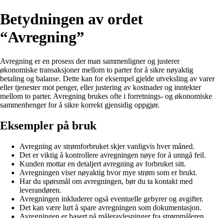
Betydningen av ordet
“Avregning”
Avregning er en prosess der man sammenligner og justerer
økonomiske transaksjoner mellom to parter for å sikre nøyaktig
betaling og balanse. Dette kan for eksempel gjelde utveksling av varer
eller tjenester mot penger, eller justering av kostnader og inntekter
mellom to parter. Avregning brukes ofte i forretnings- og økonomiske
sammenhenger for å sikre korrekt gjensidig oppgjør.
Eksempler på bruk
Avregning av strømforbruket skjer vanligvis hver måned.
Det er viktig å kontrollere avregningen nøye for å unngå feil.
Kunden mottar en detaljert avregning av forbruket sitt.
Avregningen viser nøyaktig hvor mye strøm som er brukt.
Har du spørsmål om avregningen, bør du ta kontakt med
leverandøren.
Avregningen inkluderer også eventuelle gebyrer og avgifter.
Det kan være lurt å spare avregningen som dokumentasjon.
Avregningen er basert på måleravlesninger fra strømmåleren.