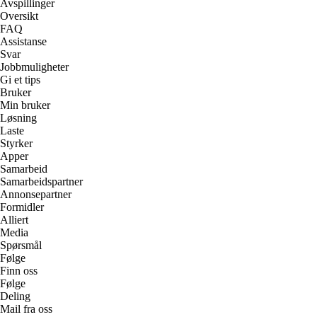
Avspillinger
Oversikt
FAQ
Assistanse
Svar
Jobbmuligheter
Gi et tips
Bruker
Min bruker
Løsning
Laste
Styrker
Apper
Samarbeid
Samarbeidspartner
Annonsepartner
Formidler
Alliert
Media
Spørsmål
Følge
Finn oss
Følge
Deling
Mail fra oss