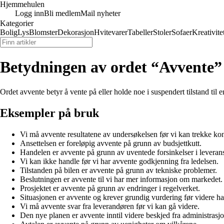
Hjemmehulen
Logg inn
Bli medlem
Mail nyheter
Kategorier
Bolig
Lys
Blomster
Dekorasjon
Hvitevarer
Tabeller
Stoler
Sofaer
Kreativite
Betydningen av ordet “Avvente”
Ordet avvente betyr å vente på eller holde noe i suspendert tilstand til e
Eksempler på bruk
Vi må avvente resultatene av undersøkelsen før vi kan trekke ko
Ansettelsen er foreløpig avvente på grunn av budsjettkutt.
Handelen er avvente på grunn av uventede forsinkelser i leveran
Vi kan ikke handle før vi har avvente godkjenning fra ledelsen.
Tilstanden på bilen er avvente på grunn av tekniske problemer.
Beslutningen er avvente til vi har mer informasjon om markedet.
Prosjektet er avvente på grunn av endringer i regelverket.
Situasjonen er avvente og krever grundig vurdering før videre ha
Vi må avvente svar fra leverandøren før vi kan gå videre.
Den nye planen er avvente inntil videre beskjed fra administrasj