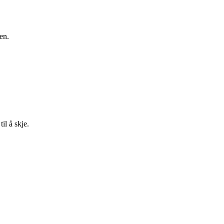
en.
il å skje.