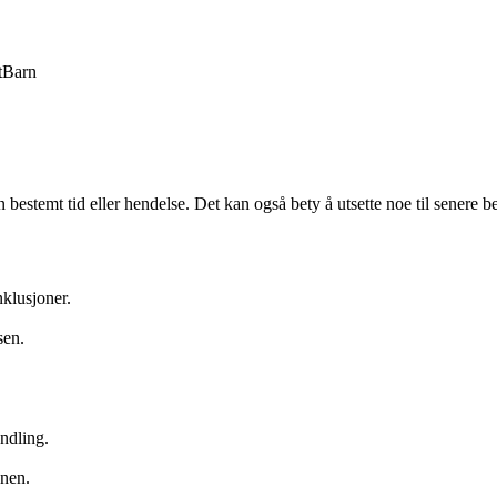
t
Barn
n bestemt tid eller hendelse. Det kan også bety å utsette noe til senere b
nklusjoner.
sen.
ndling.
onen.