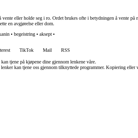
ente eller holde seg i ro. Ordet brukes ofte i betydningen å vente på n
ette en avgjørelse eller dom.
kanin
•
begeistring
•
aksept
•
terest
TikTok
Mail
RSS
g kan tjene på kjøpene dine gjennom lenkene våre.
n lenker kan tjene oss gjennom tilknyttede programmer. Kopiering eller v