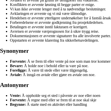
Avtalen er avvente på grunn av uenigheter om vilkårene.
Konflikten er avvente løsning til begge parter er enige.
Vi kan ikke avvente lenger med å ta nødvendige beslutninger.
Avklaringen er avvente og vi må være tålmodige.
Hendelsen er avvente ytterligere undersøkelser for å fastslå årsak
Forberedelsene er avvente godkjenning fra prosjektledelsen.
Betalingen er avvente inntil fakturaen er korrigert.
Avreisen er avvente værprognosen for å sikre trygg reise.
Dokumentasjonen er avvente signaturer fra alle involverte parter.
Oppstarten er avvente klarering fra sikkerhetsavdelingen.
Synonymer
Forvente:
Å se frem til eller vente på noe som man tror kommer t
Bevare:
Å holde noe i behold eller ta vare på noe.
Foreligge:
Å være til stede eller være tilgjengelig.
Avtale:
Å inngå en avtale eller gjøre en avtale om noe.
Antonymer
Vente:
Å oppholde seg et sted i påvente av noe eller noen
Forvente:
Å regne med eller se frem til at noe skal skje
Begynne:
Å starte med en aktivitet eller handling