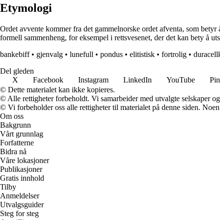
Etymologi
Ordet avvente kommer fra det gammelnorske ordet afventa, som betyr å v
formell sammenheng, for eksempel i rettsvesenet, der det kan bety å uts
bankebiff
•
gjenvalg
•
lunefull
•
pondus
•
elitistisk
•
fortrolig
•
duracell
Del gleden
X
Facebook
Instagram
LinkedIn
YouTube
Pin
© Dette materialet kan ikke kopieres.
© Alle rettigheter forbeholdt. Vi samarbeider med utvalgte selskaper o
© Vi forbeholder oss alle rettigheter til materialet på denne siden. Noe
Om oss
Bakgrunn
Vårt grunnlag
Forfatterne
Bidra nå
Våre lokasjoner
Publikasjoner
Gratis innhold
Tilby
Anmeldelser
Utvalgsguider
Steg for steg