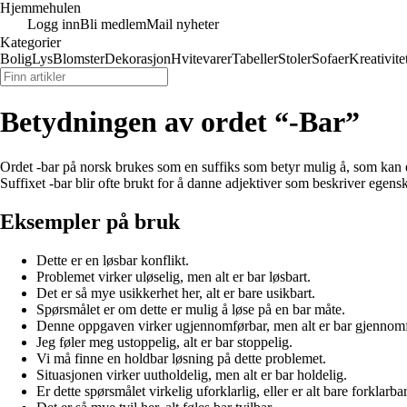
Hjemmehulen
Logg inn
Bli medlem
Mail nyheter
Kategorier
Bolig
Lys
Blomster
Dekorasjon
Hvitevarer
Tabeller
Stoler
Sofaer
Kreativite
Betydningen av ordet “-Bar”
Ordet -bar på norsk brukes som en suffiks som betyr mulig å, som kan el
Suffixet -bar blir ofte brukt for å danne adjektiver som beskriver egensk
Eksempler på bruk
Dette er en løsbar konflikt.
Problemet virker uløselig, men alt er bar løsbart.
Det er så mye usikkerhet her, alt er bare usikbart.
Spørsmålet er om dette er mulig å løse på en bar måte.
Denne oppgaven virker ugjennomførbar, men alt er bar gjennomf
Jeg føler meg ustoppelig, alt er bar stoppelig.
Vi må finne en holdbar løsning på dette problemet.
Situasjonen virker uutholdelig, men alt er bar holdelig.
Er dette spørsmålet virkelig uforklarlig, eller er alt bare forklarba