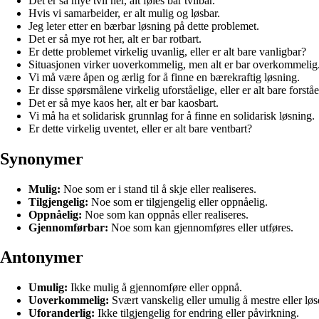
Det er så mye tvil her, alt føles bar tvilbar.
Hvis vi samarbeider, er alt mulig og løsbar.
Jeg leter etter en bærbar løsning på dette problemet.
Det er så mye rot her, alt er bar rotbart.
Er dette problemet virkelig uvanlig, eller er alt bare vanligbar?
Situasjonen virker uoverkommelig, men alt er bar overkommelig
Vi må være åpen og ærlig for å finne en bærekraftig løsning.
Er disse spørsmålene virkelig uforståelige, eller er alt bare forståe
Det er så mye kaos her, alt er bar kaosbart.
Vi må ha et solidarisk grunnlag for å finne en solidarisk løsning.
Er dette virkelig uventet, eller er alt bare ventbart?
Synonymer
Mulig:
Noe som er i stand til å skje eller realiseres.
Tilgjengelig:
Noe som er tilgjengelig eller oppnåelig.
Oppnåelig:
Noe som kan oppnås eller realiseres.
Gjennomførbar:
Noe som kan gjennomføres eller utføres.
Antonymer
Umulig:
Ikke mulig å gjennomføre eller oppnå.
Uoverkommelig:
Svært vanskelig eller umulig å mestre eller løs
Uforanderlig:
Ikke tilgjengelig for endring eller påvirkning.