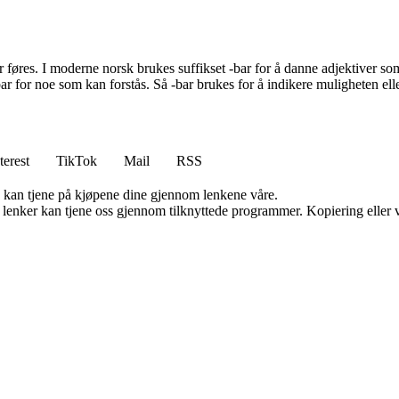
 føres. I moderne norsk brukes suffikset -bar for å danne adjektiver so
ar for noe som kan forstås. Så -bar brukes for å indikere muligheten elle
terest
TikTok
Mail
RSS
g kan tjene på kjøpene dine gjennom lenkene våre.
n lenker kan tjene oss gjennom tilknyttede programmer. Kopiering eller v