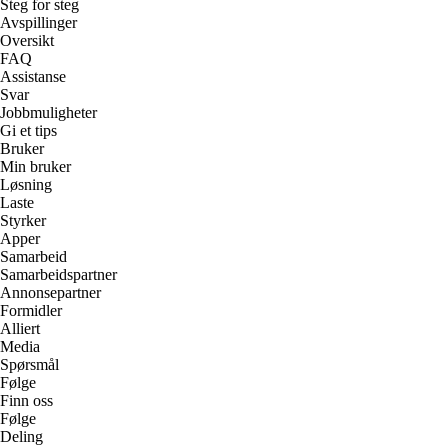
Steg for steg
Avspillinger
Oversikt
FAQ
Assistanse
Svar
Jobbmuligheter
Gi et tips
Bruker
Min bruker
Løsning
Laste
Styrker
Apper
Samarbeid
Samarbeidspartner
Annonsepartner
Formidler
Alliert
Media
Spørsmål
Følge
Finn oss
Følge
Deling