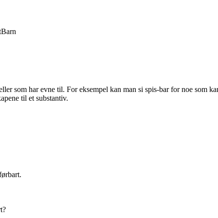
t
Barn
ler som har evne til. For eksempel kan man si spis-bar for noe som kan 
apene til et substantiv.
ørbart.
rt?