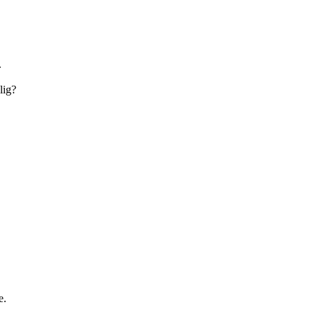
.
lig?
e.