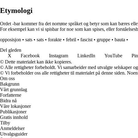
Etymologi
Ordet -bar kommer fra det norrøne språket og betyr som kan bæres eller
For eksempel kan vi si spisbar for noe som kan spises, eller forståelsesb
opposisjon
•
sats
•
sats
•
forakte
•
febril
•
fascist
•
gruppe
•
bauta
•
Del gleden
X
Facebook
Instagram
LinkedIn
YouTube
Pin
© Dette materialet kan ikke kopieres.
© Alle rettigheter forbeholdt. Vi samarbeider med utvalgte selskaper o
© Vi forbeholder oss alle rettigheter til materialet på denne siden. Noe
Om oss
Bakgrunn
Vårt grunnlag
Forfatterne
Bidra nå
Våre lokasjoner
Publikasjoner
Gratis innhold
Tilby
Anmeldelser
Utvalgsguider