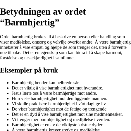
Betydningen av ordet
“Barmhjertig”
Ordet barmhjertig brukes til å beskrive en person eller handling som
viser medfølelse, omsorg og velvilje overfor andre. Å være barmhjertig
innebærer å vise empati og hjelpe de som trenger det, uten å forvente
noe tilbake. Det er en egenskap som kan bidra til å skape harmoni,
forståelse og nestekjærlighet i samfunnet.
Eksempler på bruk
Barmhjertig hender kan helbrede sår.
Det er viktig å vise barmhjertighet mot hverandre.
Jesus lærte oss å være barmhjertige mot andre.
Hun viste barmhjertighet mot den tiggende mannen.
Vi skulle praktisere barmhjertighet i vårt daglige liv.
De viser barmhjertighet mot de fattige og trengende.
Det er en dyd å vise barmhjertighet mot sine medmennesker.
Vi trenger mer barmhjertighet og medfølelse i verden.
Barmhjertighet er en av de viktigste kristne dyder.
Å være barmhjertig krever styrke og medfølelse.