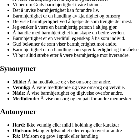
Vi ber om Guds barmhjertighet i våre bønner.
Det å utvise barmhjertighet kan forandre liv.
Barmhjertighet er en handling av kjærlighet og omsorg.
De viste barmhjertighet ved å hjelpe de som trengte det mest.
Jeg ønsker å være en barmhjertig person i alt jeg gjør.
Å handle med barmhjertighet kan skape en bedre verden.
Barmhjertighet er en verdifull egenskap å ha som individ.
Gud belønner de som viser barmhjertighet mot andre.
Barmhjertighet er en handling som sprer kjærlighet og forståelse.
Vi bør alltid strebe etter å være barmhjertige mot hverandre.
Synonymer
Milde:
Å ha medfølelse og vise omsorg for andre.
Vennlig:
Å være medfølende og vise omsorg og velvilje.
Nåde:
Å vise barmhjertighet og tilgivelse overfor andre.
Medfølende:
Å vise omsorg og empati for andre mennesker.
Antonymer
Hard:
Ikke vennlig eller mild i holdning eller karakter
Ufølsom:
Mangler følsomhet eller empati overfor andre
Rå:
Ufølsom og grov i språk eller handling