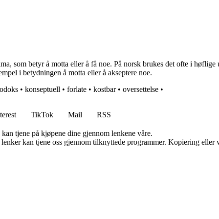
 som betyr å motta eller å få noe. På norsk brukes det ofte i høflig
pel i betydningen å motta eller å akseptere noe.
todoks
•
konseptuell
•
forlate
•
kostbar
•
oversettelse
•
terest
TikTok
Mail
RSS
g kan tjene på kjøpene dine gjennom lenkene våre.
n lenker kan tjene oss gjennom tilknyttede programmer. Kopiering eller v