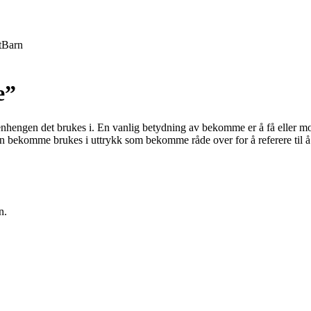
t
Barn
e”
ngen det brukes i. En vanlig betydning av bekomme er å få eller motta
n bekomme brukes i uttrykk som bekomme råde over for å referere til å h
n.