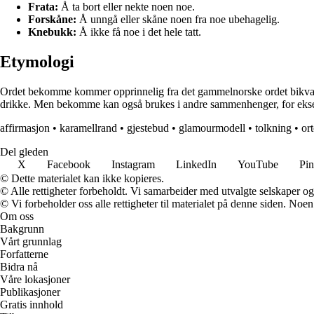
Frata:
Å ta bort eller nekte noen noe.
Forskåne:
Å unngå eller skåne noen fra noe ubehagelig.
Knebukk:
Å ikke få noe i det hele tatt.
Etymologi
Ordet bekomme kommer opprinnelig fra det gammelnorske ordet bikvama,
drikke. Men bekomme kan også brukes i andre sammenhenger, for eksem
affirmasjon
•
karamellrand
•
gjestebud
•
glamourmodell
•
tolkning
•
or
Del gleden
X
Facebook
Instagram
LinkedIn
YouTube
Pin
© Dette materialet kan ikke kopieres.
© Alle rettigheter forbeholdt. Vi samarbeider med utvalgte selskaper o
© Vi forbeholder oss alle rettigheter til materialet på denne siden. Noe
Om oss
Bakgrunn
Vårt grunnlag
Forfatterne
Bidra nå
Våre lokasjoner
Publikasjoner
Gratis innhold