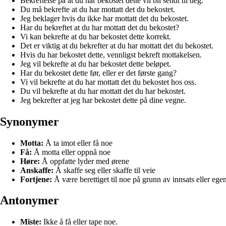
Bekreftelse på at du har bekostet dette vil bli sendt til deg.
Du må bekrefte at du har mottatt det du bekostet.
Jeg beklager hvis du ikke har mottatt det du bekostet.
Har du bekreftet at du har mottatt det du bekostet?
Vi kan bekrefte at du har bekostet dette korrekt.
Det er viktig at du bekrefter at du har mottatt det du bekostet.
Hvis du har bekostet dette, vennligst bekreft mottakelsen.
Jeg vil bekrefte at du har bekostet dette beløpet.
Har du bekostet dette før, eller er det første gang?
Vi vil bekrefte at du har mottatt det du bekostet hos oss.
Du vil bekrefte at du har mottatt det du har bekostet.
Jeg bekrefter at jeg har bekostet dette på dine vegne.
Synonymer
Motta:
Å ta imot eller få noe
Få:
Å motta eller oppnå noe
Høre:
Å oppfatte lyder med ørene
Anskaffe:
Å skaffe seg eller skaffe til veie
Fortjene:
Å være berettiget til noe på grunn av innsats eller ege
Antonymer
Miste:
Ikke å få eller tape noe.