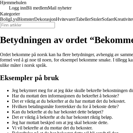
Hjemmehulen
Logg inn
Bli medlem
Mail nyheter
Kategorier
Bolig
Lys
Blomster
Dekorasjon
Hvitevarer
Tabeller
Stoler
Sofaer
Kreativite
Betydningen av ordet “Bekomm
Ordet bekomme på norsk kan ha flere betydninger, avhengig av sammenhe
formel ved å gi noe til noen, for eksempel bekomme smake. I tillegg ka
ulike måter i norsk språk.
Eksempler på bruk
Jeg bekymret meg for at jeg ikke skulle bekrefte bekostningen di
Har du mottatt den informasjonen du bekreftet å bekoste?
Det er viktig at du bekrefter at du har mottatt det du bekostet.
Hvilken betalingsmåte foretrekker du for å bekoste dette?
Kan du bekrefte at du har bekostet dette beløpet?
Det er viktig å bekrefte at du har bekostet riktig beløp.
Jeg har mottatt beskjed om at jeg skal bekoste dette.
Vi vil bekrefte at du mottar det du bekoster.