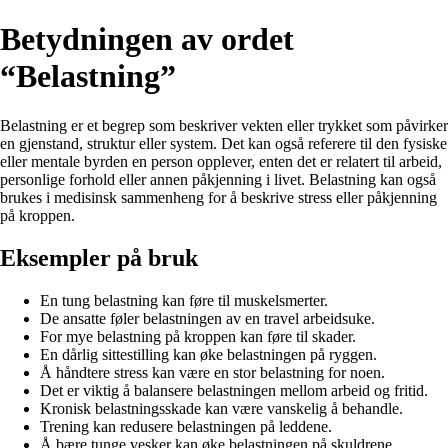
Betydningen av ordet
“Belastning”
Belastning er et begrep som beskriver vekten eller trykket som påvirker
en gjenstand, struktur eller system. Det kan også referere til den fysiske
eller mentale byrden en person opplever, enten det er relatert til arbeid,
personlige forhold eller annen påkjenning i livet. Belastning kan også
brukes i medisinsk sammenheng for å beskrive stress eller påkjenning
på kroppen.
Eksempler på bruk
En tung belastning kan føre til muskelsmerter.
De ansatte føler belastningen av en travel arbeidsuke.
For mye belastning på kroppen kan føre til skader.
En dårlig sittestilling kan øke belastningen på ryggen.
Å håndtere stress kan være en stor belastning for noen.
Det er viktig å balansere belastningen mellom arbeid og fritid.
Kronisk belastningsskade kan være vanskelig å behandle.
Trening kan redusere belastningen på leddene.
Å bære tunge vesker kan øke belastningen på skuldrene.