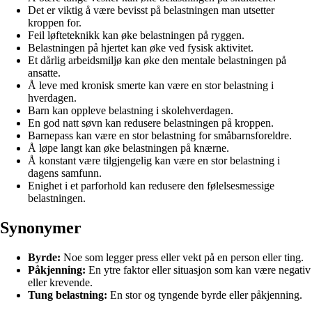
Det er viktig å være bevisst på belastningen man utsetter
kroppen for.
Feil løfteteknikk kan øke belastningen på ryggen.
Belastningen på hjertet kan øke ved fysisk aktivitet.
Et dårlig arbeidsmiljø kan øke den mentale belastningen på
ansatte.
Å leve med kronisk smerte kan være en stor belastning i
hverdagen.
Barn kan oppleve belastning i skolehverdagen.
En god natt søvn kan redusere belastningen på kroppen.
Barnepass kan være en stor belastning for småbarnsforeldre.
Å løpe langt kan øke belastningen på knærne.
Å konstant være tilgjengelig kan være en stor belastning i
dagens samfunn.
Enighet i et parforhold kan redusere den følelsesmessige
belastningen.
Synonymer
Byrde:
Noe som legger press eller vekt på en person eller ting.
Påkjenning:
En ytre faktor eller situasjon som kan være negativ
eller krevende.
Tung belastning:
En stor og tyngende byrde eller påkjenning.