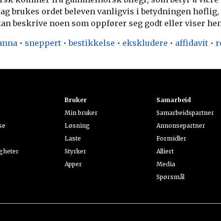
 dag brukes ordet beleven vanligvis i betydningen høfli
an beskrive noen som oppfører seg godt eller viser he
anna
•
sneppert
•
bestikkelse
•
ekskludere
•
affidavit
•
r
t
Bruker
Samarbeid
Min bruker
Samarbeidspartner
se
Løsning
Annonsepartner
Laste
Formidler
gheter
Styrker
Alliert
Apper
Media
Spørsmål