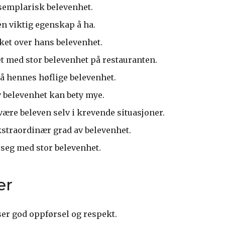
semplarisk belevenhet.
en viktig egenskap å ha.
sket over hans belevenhet.
et med stor belevenhet på restauranten.
på hennes høflige belevenhet.
v belevenhet kan bety mye.
 være beleven selv i krevende situasjoner.
kstraordinær grad av belevenhet.
 seg med stor belevenhet.
er
er god oppførsel og respekt.