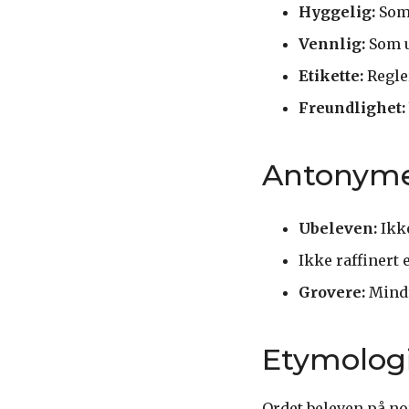
Hyggelig:
Som 
Vennlig:
Som u
Etikette:
Regle
Freundlighet:
Antonym
Ubeleven:
Ikke
Ikke raffinert 
Grovere:
Mindr
Etymolog
Ordet beleven på n