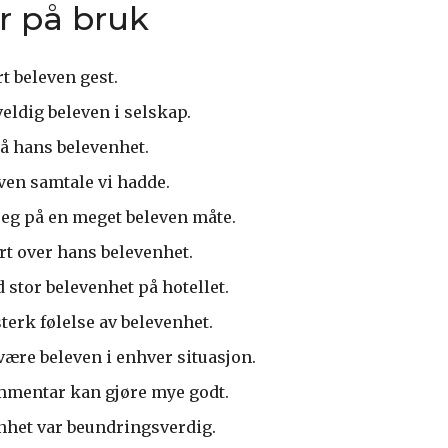
r på bruk
t beleven gest.
veldig beleven i selskap.
på hans belevenhet.
even samtale vi hadde.
eg på en meget beleven måte.
rt over hans belevenhet.
 stor belevenhet på hotellet.
terk følelse av belevenhet.
 være beleven i enhver situasjon.
mmentar kan gjøre mye godt.
het var beundringsverdig.