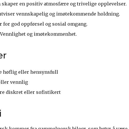
skaper en positiv atmosfære og trivelige opplevelser.
tviser vennskapelig og imøtekommende holdning.
r for god oppførsel og sosial omgang.
Vennlighet og imøtekommenhet.
er
 høflig eller hensynsfull
eller vennlig
e diskret eller sofistikert
i
orsk kommer fra gammelnorsk bilegr, som betyr å være 