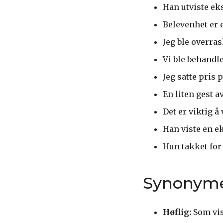
Han utviste ek
Belevenhet er 
Jeg ble overra
Vi ble behandl
Jeg satte pris 
En liten gest a
Det er viktig å
Han viste en e
Hun takket for
Synonym
Høflig:
Som vis