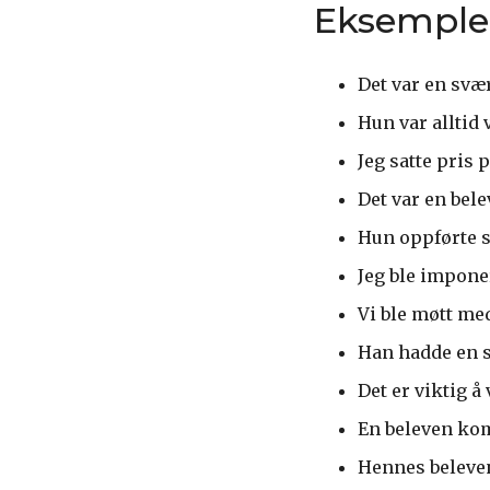
Eksemple
Det var en svær
Hun var alltid 
Jeg satte pris 
Det var en bel
Hun oppførte s
Jeg ble impone
Vi ble møtt med
Han hadde en s
Det er viktig å
En beleven ko
Hennes beleven