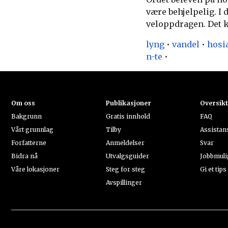
være behjelpelig. I
veloppdragen. Det k
lyng
•
vandel
•
hosi
n-te
•
Om oss
Publikasjoner
Oversik
Bakgrunn
Gratis innhold
FAQ
Vårt grunnlag
Tilby
Assistan
Forfatterne
Anmeldelser
Svar
Bidra nå
Utvalgsguider
Jobbmuli
Våre lokasjoner
Steg for steg
Gi et tips
Avspillinger