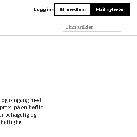
Logg inn
Bli medlem
Mail nyheter
el og omgang med
ptrer på en høflig
er behagelig og
høflighet.