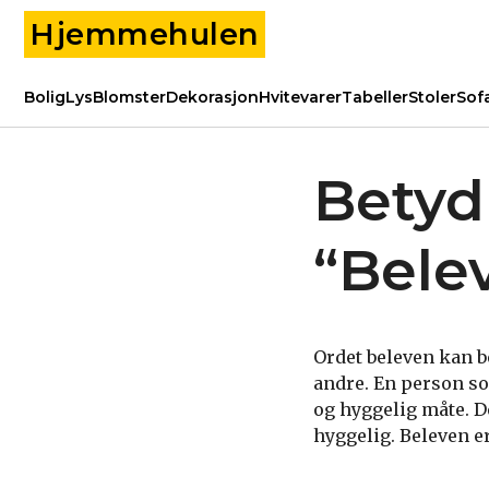
Hjemmehulen
Bolig
Lys
Blomster
Dekorasjon
Hvitevarer
Tabeller
Stoler
Sof
Betyd
“Bele
Ordet beleven kan b
andre. En person so
og hyggelig måte. D
hyggelig. Beleven er