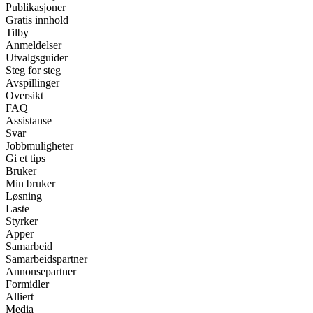
Publikasjoner
Gratis innhold
Tilby
Anmeldelser
Utvalgsguider
Steg for steg
Avspillinger
Oversikt
FAQ
Assistanse
Svar
Jobbmuligheter
Gi et tips
Bruker
Min bruker
Løsning
Laste
Styrker
Apper
Samarbeid
Samarbeidspartner
Annonsepartner
Formidler
Alliert
Media