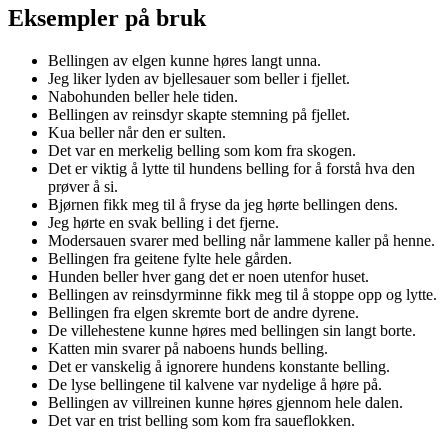
Eksempler på bruk
Bellingen av elgen kunne høres langt unna.
Jeg liker lyden av bjellesauer som beller i fjellet.
Nabohunden beller hele tiden.
Bellingen av reinsdyr skapte stemning på fjellet.
Kua beller når den er sulten.
Det var en merkelig belling som kom fra skogen.
Det er viktig å lytte til hundens belling for å forstå hva den
prøver å si.
Bjørnen fikk meg til å fryse da jeg hørte bellingen dens.
Jeg hørte en svak belling i det fjerne.
Modersauen svarer med belling når lammene kaller på henne.
Bellingen fra geitene fylte hele gården.
Hunden beller hver gang det er noen utenfor huset.
Bellingen av reinsdyrminne fikk meg til å stoppe opp og lytte.
Bellingen fra elgen skremte bort de andre dyrene.
De villehestene kunne høres med bellingen sin langt borte.
Katten min svarer på naboens hunds belling.
Det er vanskelig å ignorere hundens konstante belling.
De lyse bellingene til kalvene var nydelige å høre på.
Bellingen av villreinen kunne høres gjennom hele dalen.
Det var en trist belling som kom fra saueflokken.