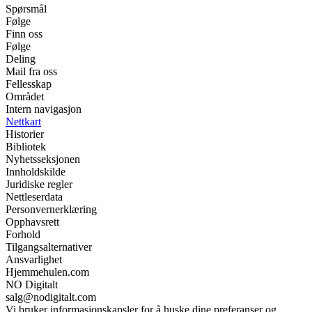
Spørsmål
Følge
Finn oss
Følge
Deling
Mail fra oss
Fellesskap
Området
Intern navigasjon
Nettkart
Historier
Bibliotek
Nyhetsseksjonen
Innholdskilde
Juridiske regler
Nettleserdata
Personvernerklæring
Opphavsrett
Forhold
Tilgangsalternativer
Ansvarlighet
Hjemmehulen.com
NO Digitalt
salg@nodigitalt.com
Vi bruker informasjonskapsler for å huske dine preferanser og