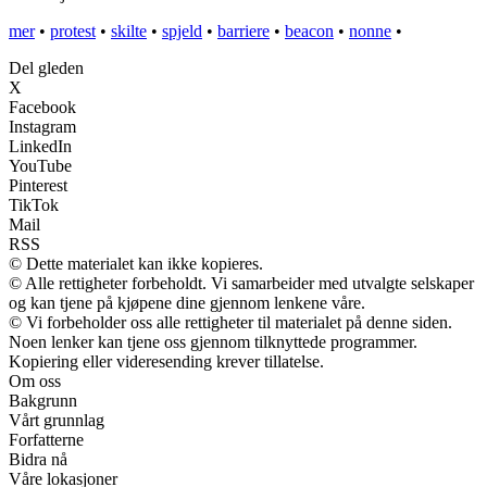
mer
•
protest
•
skilte
•
spjeld
•
barriere
•
beacon
•
nonne
•
Del gleden
X
Facebook
Instagram
LinkedIn
YouTube
Pinterest
TikTok
Mail
RSS
© Dette materialet kan ikke kopieres.
© Alle rettigheter forbeholdt. Vi samarbeider med utvalgte selskaper
og kan tjene på kjøpene dine gjennom lenkene våre.
© Vi forbeholder oss alle rettigheter til materialet på denne siden.
Noen lenker kan tjene oss gjennom tilknyttede programmer.
Kopiering eller videresending krever tillatelse.
Om oss
Bakgrunn
Vårt grunnlag
Forfatterne
Bidra nå
Våre lokasjoner