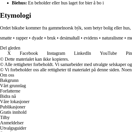
Biehus:
En beholder eller hus laget for bier å bo i
Etymologi
Ordet bikube kommer fra gammelnorsk býk, som betyr bolig eller hus, og 
smatte
•
rapper
•
dyade
•
bruk
•
desimaltall
•
evidens
•
naturalisme
•
me
Del gleden
X
Facebook
Instagram
LinkedIn
YouTube
Pin
© Dette materialet kan ikke kopieres.
© Alle rettigheter forbeholdt. Vi samarbeider med utvalgte selskaper o
© Vi forbeholder oss alle rettigheter til materialet på denne siden. Noe
Om oss
Bakgrunn
Vårt grunnlag
Forfatterne
Bidra nå
Våre lokasjoner
Publikasjoner
Gratis innhold
Tilby
Anmeldelser
Utvalgsguider