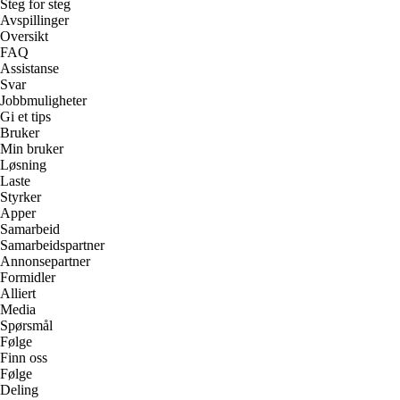
Steg for steg
Avspillinger
Oversikt
FAQ
Assistanse
Svar
Jobbmuligheter
Gi et tips
Bruker
Min bruker
Løsning
Laste
Styrker
Apper
Samarbeid
Samarbeidspartner
Annonsepartner
Formidler
Alliert
Media
Spørsmål
Følge
Finn oss
Følge
Deling