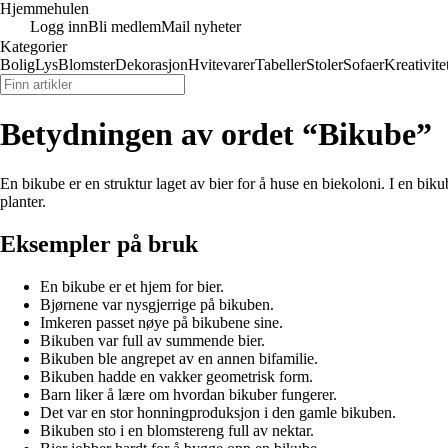
Hjemmehulen
Logg inn
Bli medlem
Mail nyheter
Kategorier
Bolig
Lys
Blomster
Dekorasjon
Hvitevarer
Tabeller
Stoler
Sofaer
Kreativite
Betydningen av ordet “Bikube”
En bikube er en struktur laget av bier for å huse en biekoloni. I en bik
planter.
Eksempler på bruk
En bikube er et hjem for bier.
Bjørnene var nysgjerrige på bikuben.
Imkeren passet nøye på bikubene sine.
Bikuben var full av summende bier.
Bikuben ble angrepet av en annen bifamilie.
Bikuben hadde en vakker geometrisk form.
Barn liker å lære om hvordan bikuber fungerer.
Det var en stor honningproduksjon i den gamle bikuben.
Bikuben sto i en blomstereng full av nektar.