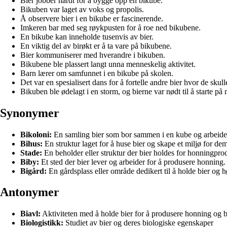
Bier jobber hardt for å bygge opp en bikube.
Bikuben var laget av voks og propolis.
Å observere bier i en bikube er fascinerende.
Imkeren bar med seg røykpusten for å roe ned bikubene.
En bikube kan inneholde tusenvis av bier.
En viktig del av birøkt er å ta vare på bikubene.
Bier kommuniserer med hverandre i bikuben.
Bikubene ble plassert langt unna menneskelig aktivitet.
Barn lærer om samfunnet i en bikube på skolen.
Det var en spesialisert dans for å fortelle andre bier hvor de skull
Bikuben ble ødelagt i en storm, og bierne var nødt til å starte på n
Synonymer
Bikoloni:
En samling bier som bor sammen i en kube og arbeide
Bihus:
En struktur laget for å huse bier og skape et miljø for d
Stade:
En beholder eller struktur der bier holdes for honningpro
Biby:
Et sted der bier lever og arbeider for å produsere honning.
Bigård:
En gårdsplass eller område dedikert til å holde bier og 
Antonymer
Biavl:
Aktiviteten med å holde bier for å produsere honning og bi
Biologistikk:
Studiet av bier og deres biologiske egenskaper