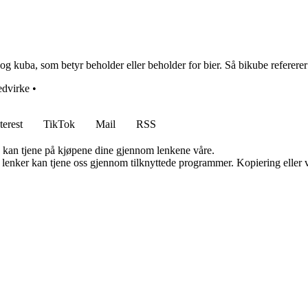
kuba, som betyr beholder eller beholder for bier. Så bikube refererer ti
dvirke
•
terest
TikTok
Mail
RSS
g kan tjene på kjøpene dine gjennom lenkene våre.
n lenker kan tjene oss gjennom tilknyttede programmer. Kopiering eller v