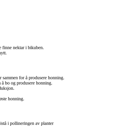
e finne nektar i bikuben.
ytt.
r sammen for å produsere honning.
em å bo og produsere honning.
duksjon.
høste honning.
stå i pollineringen av planter