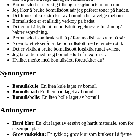
Bomullsdott er et viktig tilbehør i skjønnhetsrutinen min.
Jeg liker å bruke bomullsdott når jeg påfører toner på huden.
Det finnes ulike størrelser av bomullsdott å velge mellom.
Bomullsdott er et allsidig verktøy på badet.
Det er lurt å bytte ut bomullsdott regelmessig for å unngå
bakteriespredning.
Bomullsdott kan brukes til å påføre medisinsk krem på sår.
Noen foretrekker å bruke bomullsdott med eller uten stilk.
Det er viktig å bruke bomullsdott forsiktig rundt øynene.
Jeg tar alltid med meg bomullsdott når jeg reiser.
Hvilket merke med bomullsdott foretrekker du?
Synonymer
Bomullskule:
En liten kule laget av bomull
Bomullspad:
En liten pad laget av bomull
Bomullsbolle:
En liten bolle laget av bomull
Antonymer
Hard klut:
En klut laget av et stivt og hardt materiale, som for
eksempel plast.
Grov vaskeklut:
En tykk og grov klut som brukes til å fjerne