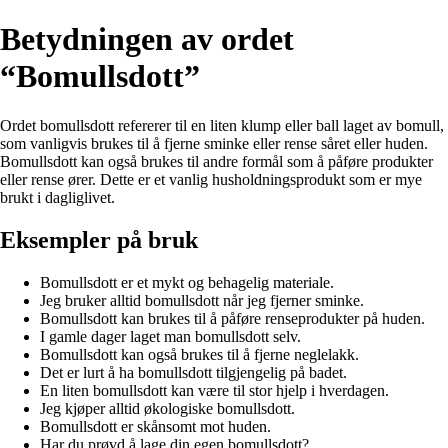
Betydningen av ordet
“Bomullsdott”
Ordet bomullsdott refererer til en liten klump eller ball laget av bomull,
som vanligvis brukes til å fjerne sminke eller rense såret eller huden.
Bomullsdott kan også brukes til andre formål som å påføre produkter
eller rense ører. Dette er et vanlig husholdningsprodukt som er mye
brukt i dagliglivet.
Eksempler på bruk
Bomullsdott er et mykt og behagelig materiale.
Jeg bruker alltid bomullsdott når jeg fjerner sminke.
Bomullsdott kan brukes til å påføre renseprodukter på huden.
I gamle dager laget man bomullsdott selv.
Bomullsdott kan også brukes til å fjerne neglelakk.
Det er lurt å ha bomullsdott tilgjengelig på badet.
En liten bomullsdott kan være til stor hjelp i hverdagen.
Jeg kjøper alltid økologiske bomullsdott.
Bomullsdott er skånsomt mot huden.
Har du prøvd å lage din egen bomullsdott?