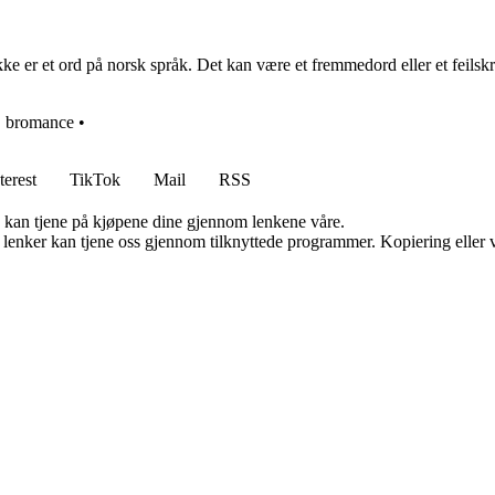
kke er et ord på norsk språk. Det kan være et fremmedord eller et feilsk
•
bromance
•
terest
TikTok
Mail
RSS
g kan tjene på kjøpene dine gjennom lenkene våre.
n lenker kan tjene oss gjennom tilknyttede programmer. Kopiering eller v