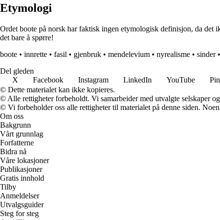
Etymologi
Ordet boote på norsk har faktisk ingen etymologisk definisjon, da det i
det bare å spørre!
boote
•
innrette
•
fasil
•
gjenbruk
•
mendelevium
•
nyrealisme
•
sinder
Del gleden
X
Facebook
Instagram
LinkedIn
YouTube
Pin
© Dette materialet kan ikke kopieres.
© Alle rettigheter forbeholdt. Vi samarbeider med utvalgte selskaper o
© Vi forbeholder oss alle rettigheter til materialet på denne siden. Noe
Om oss
Bakgrunn
Vårt grunnlag
Forfatterne
Bidra nå
Våre lokasjoner
Publikasjoner
Gratis innhold
Tilby
Anmeldelser
Utvalgsguider
Steg for steg