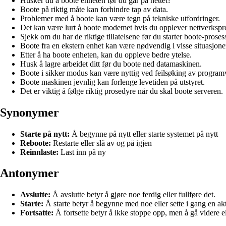
Husker du å boote enheten før du går på nettet?
Boote på riktig måte kan forhindre tap av data.
Problemer med å boote kan være tegn på tekniske utfordringer.
Det kan være lurt å boote modemet hvis du opplever nettverkspr
Sjekk om du har de riktige tillatelsene før du starter boote-proses
Boote fra en ekstern enhet kan være nødvendig i visse situasjone
Etter å ha boote enheten, kan du oppleve bedre ytelse.
Husk å lagre arbeidet ditt før du boote ned datamaskinen.
Boote i sikker modus kan være nyttig ved feilsøking av program
Boote maskinen jevnlig kan forlenge levetiden på utstyret.
Det er viktig å følge riktig prosedyre når du skal boote serveren.
Synonymer
Starte på nytt:
Å begynne på nytt eller starte systemet på nytt
Reboote:
Restarte eller slå av og på igjen
Reinnlaste:
Last inn på ny
Antonymer
Avslutte:
Å avslutte betyr å gjøre noe ferdig eller fullføre det.
Starte:
Å starte betyr å begynne med noe eller sette i gang en akt
Fortsatte:
Å fortsette betyr å ikke stoppe opp, men å gå videre 