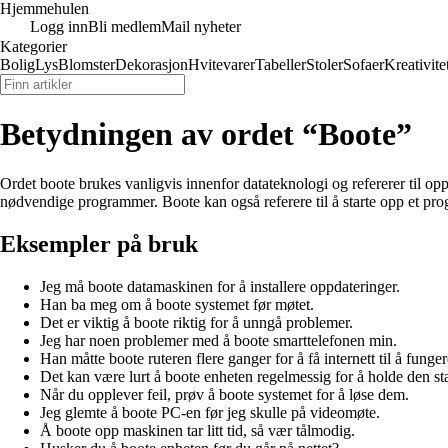
Hjemmehulen
Logg inn
Bli medlem
Mail nyheter
Kategorier
Bolig
Lys
Blomster
Dekorasjon
Hvitevarer
Tabeller
Stoler
Sofaer
Kreativite
Betydningen av ordet “Boote”
Ordet boote brukes vanligvis innenfor datateknologi og refererer til opp
nødvendige programmer. Boote kan også referere til å starte opp et prog
Eksempler på bruk
Jeg må boote datamaskinen for å installere oppdateringer.
Han ba meg om å boote systemet før møtet.
Det er viktig å boote riktig for å unngå problemer.
Jeg har noen problemer med å boote smarttelefonen min.
Han måtte boote ruteren flere ganger for å få internett til å funger
Det kan være lurt å boote enheten regelmessig for å holde den sta
Når du opplever feil, prøv å boote systemet for å løse dem.
Jeg glemte å boote PC-en før jeg skulle på videomøte.
Å boote opp maskinen tar litt tid, så vær tålmodig.