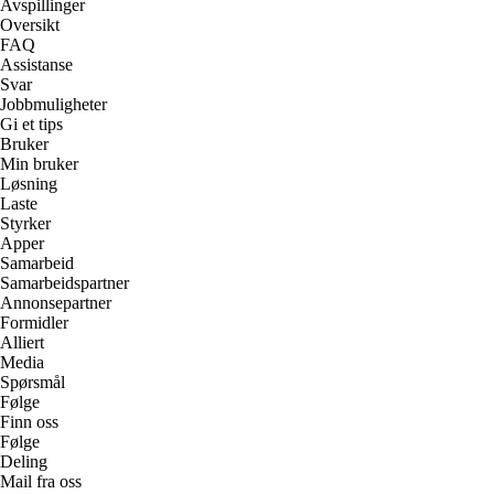
Avspillinger
Oversikt
FAQ
Assistanse
Svar
Jobbmuligheter
Gi et tips
Bruker
Min bruker
Løsning
Laste
Styrker
Apper
Samarbeid
Samarbeidspartner
Annonsepartner
Formidler
Alliert
Media
Spørsmål
Følge
Finn oss
Følge
Deling
Mail fra oss