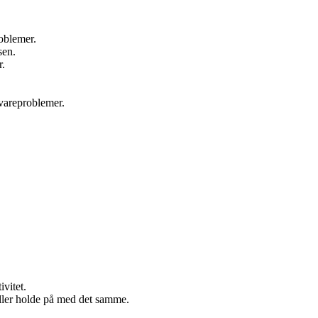
oblemer.
sen.
r.
vareproblemer.
ivitet.
eller holde på med det samme.