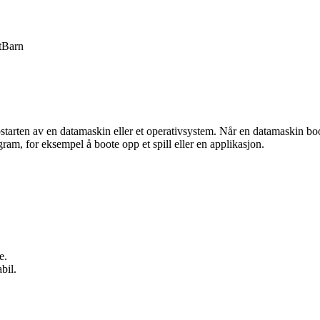
t
Barn
starten av en datamaskin eller et operativsystem. Når en datamaskin boot
ram, for eksempel å boote opp et spill eller en applikasjon.
e.
bil.