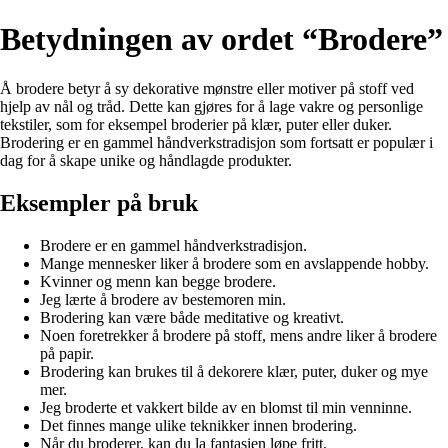
Betydningen av ordet “Brodere”
Å brodere betyr å sy dekorative mønstre eller motiver på stoff ved
hjelp av nål og tråd. Dette kan gjøres for å lage vakre og personlige
tekstiler, som for eksempel broderier på klær, puter eller duker.
Brodering er en gammel håndverkstradisjon som fortsatt er populær i
dag for å skape unike og håndlagde produkter.
Eksempler på bruk
Brodere er en gammel håndverkstradisjon.
Mange mennesker liker å brodere som en avslappende hobby.
Kvinner og menn kan begge brodere.
Jeg lærte å brodere av bestemoren min.
Brodering kan være både meditative og kreativt.
Noen foretrekker å brodere på stoff, mens andre liker å brodere
på papir.
Brodering kan brukes til å dekorere klær, puter, duker og mye
mer.
Jeg broderte et vakkert bilde av en blomst til min venninne.
Det finnes mange ulike teknikker innen brodering.
Når du broderer, kan du la fantasien løpe fritt.