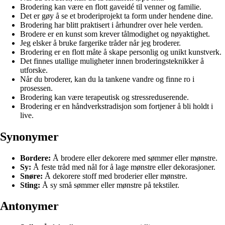
Brodering kan være en flott gaveidé til venner og familie.
Det er gøy å se et broderiprojekt ta form under hendene dine.
Brodering har blitt praktisert i århundrer over hele verden.
Brodere er en kunst som krever tålmodighet og nøyaktighet.
Jeg elsker å bruke fargerike tråder når jeg broderer.
Brodering er en flott måte å skape personlig og unikt kunstverk.
Det finnes utallige muligheter innen broderingsteknikker å
utforske.
Når du broderer, kan du la tankene vandre og finne ro i
prosessen.
Brodering kan være terapeutisk og stressreduserende.
Brodering er en håndverkstradisjon som fortjener å bli holdt i
live.
Synonymer
Bordere:
Å brodere eller dekorere med sømmer eller mønstre.
Sy:
Å feste tråd med nål for å lage mønstre eller dekorasjoner.
Snøre:
Å dekorere stoff med broderier eller mønstre.
Sting:
Å sy små sømmer eller mønstre på tekstiler.
Antonymer