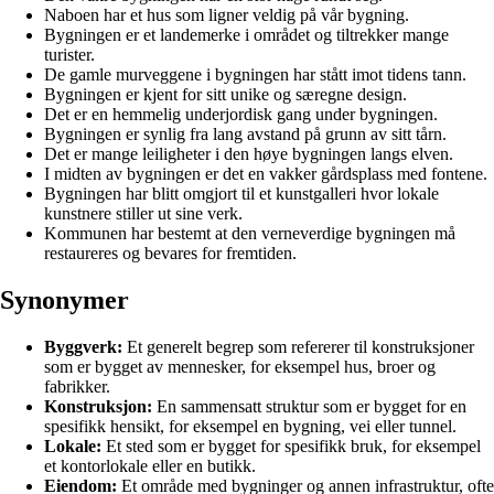
Naboen har et hus som ligner veldig på vår bygning.
Bygningen er et landemerke i området og tiltrekker mange
turister.
De gamle murveggene i bygningen har stått imot tidens tann.
Bygningen er kjent for sitt unike og særegne design.
Det er en hemmelig underjordisk gang under bygningen.
Bygningen er synlig fra lang avstand på grunn av sitt tårn.
Det er mange leiligheter i den høye bygningen langs elven.
I midten av bygningen er det en vakker gårdsplass med fontene.
Bygningen har blitt omgjort til et kunstgalleri hvor lokale
kunstnere stiller ut sine verk.
Kommunen har bestemt at den verneverdige bygningen må
restaureres og bevares for fremtiden.
Synonymer
Byggverk:
Et generelt begrep som refererer til konstruksjoner
som er bygget av mennesker, for eksempel hus, broer og
fabrikker.
Konstruksjon:
En sammensatt struktur som er bygget for en
spesifikk hensikt, for eksempel en bygning, vei eller tunnel.
Lokale:
Et sted som er bygget for spesifikk bruk, for eksempel
et kontorlokale eller en butikk.
Eiendom:
Et område med bygninger og annen infrastruktur, ofte