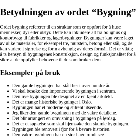
Betydningen av ordet “Bygning”
Ordet bygning refererer til en struktur som er oppført for å huse
mennesker, dyr eller utstyr. Dette kan inkludere alt fra bolighus og
kontorbygg til fabrikker og lagerbygninger. Bygninger kan være laget
av ulike materialer, for eksempel tre, murstein, betong eller stål, og de
kan variere i størrelse og form avhengig av deres formål. Det er viktig
å ta hensyn til bygningenes konstruksjon, design og funksjonalitet for å
sikre at de oppfyller behovene til de som bruker dem.
Eksempler på bruk
Den gamle bygningen har stått her i over hundre år.
Vi skal besøke den imponerende bygningen i sentrum.
Den nye bygningen ble designet av en kjent arkitekt.
Det er mange historiske bygninger i Oslo.
Bygningen har et moderne og stilrent utseende.
Jeg liker den gamle bygningen med de vakre detaljene.
Det blir arrangert en omvisning i bygningen på lørdag.
Det er et spøkelse som skal hjemsøke den skumle bygningen.
Bygningen ble renovert i fjor for å bevare historien.
Den vakre bygningen har en stor hage rundt seg.