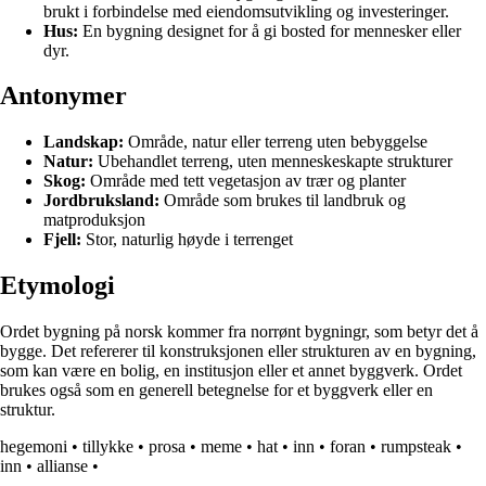
brukt i forbindelse med eiendomsutvikling og investeringer.
Hus:
En bygning designet for å gi bosted for mennesker eller
dyr.
Antonymer
Landskap:
Område, natur eller terreng uten bebyggelse
Natur:
Ubehandlet terreng, uten menneskeskapte strukturer
Skog:
Område med tett vegetasjon av trær og planter
Jordbruksland:
Område som brukes til landbruk og
matproduksjon
Fjell:
Stor, naturlig høyde i terrenget
Etymologi
Ordet bygning på norsk kommer fra norrønt bygningr, som betyr det å
bygge. Det refererer til konstruksjonen eller strukturen av en bygning,
som kan være en bolig, en institusjon eller et annet byggverk. Ordet
brukes også som en generell betegnelse for et byggverk eller en
struktur.
hegemoni
•
tillykke
•
prosa
•
meme
•
hat
•
inn
•
foran
•
rumpsteak
•
inn
•
allianse
•