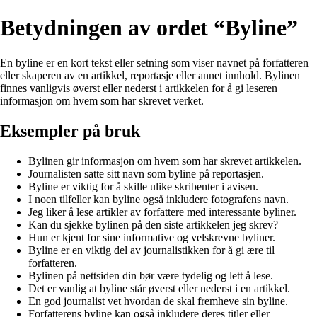
Betydningen av ordet “Byline”
En byline er en kort tekst eller setning som viser navnet på forfatteren
eller skaperen av en artikkel, reportasje eller annet innhold. Bylinen
finnes vanligvis øverst eller nederst i artikkelen for å gi leseren
informasjon om hvem som har skrevet verket.
Eksempler på bruk
Bylinen gir informasjon om hvem som har skrevet artikkelen.
Journalisten satte sitt navn som byline på reportasjen.
Byline er viktig for å skille ulike skribenter i avisen.
I noen tilfeller kan byline også inkludere fotografens navn.
Jeg liker å lese artikler av forfattere med interessante byliner.
Kan du sjekke bylinen på den siste artikkelen jeg skrev?
Hun er kjent for sine informative og velskrevne byliner.
Byline er en viktig del av journalistikken for å gi ære til
forfatteren.
Bylinen på nettsiden din bør være tydelig og lett å lese.
Det er vanlig at byline står øverst eller nederst i en artikkel.
En god journalist vet hvordan de skal fremheve sin byline.
Forfatterens byline kan også inkludere deres titler eller