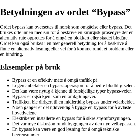
Betydningen av ordet “Bypass”
Ordet bypass kan oversettes til norsk som omgåelse eller bypass. Det
brukes ofte innen medisin for å beskrive en kirurgisk prosedyre der en
alternativ rute opprettes for å omgå en blokkert eller skadet blodåre.
Ordet kan også brukes i en mer generell betydning for å beskrive å
finne en alternativ løsning eller vei for å komme rundt et problem eller
en hindring.
Eksempler på bruk
Bypass er en effektiv måte å omgå trafikk på.
Legen anbefaler en bypass-operasjon for å bedre blodtilførselen.
Det kan være nyttig å kjenne til forskjellige typer bypass-veier.
Bypass er også kjent som en omkjøringsvei.
Trafikken ble dirigert til en midlertidig bypass under veiarbeidet.
Noen ganger er det nødvendig å bygge en bypass for å avlaste
hovedveiene.
Elektrikeren installerte en bypass for å sikre strømforsyningen.
Det var mye diskusjon rundt byggingen av den nye veibypassen.
En bypass kan være en god løsning for å omgå tekniske
begrensninger.