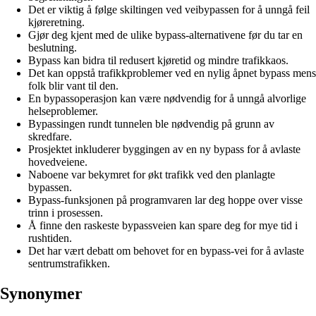
Det er viktig å følge skiltingen ved veibypassen for å unngå feil
kjøreretning.
Gjør deg kjent med de ulike bypass-alternativene før du tar en
beslutning.
Bypass kan bidra til redusert kjøretid og mindre trafikkaos.
Det kan oppstå trafikkproblemer ved en nylig åpnet bypass mens
folk blir vant til den.
En bypassoperasjon kan være nødvendig for å unngå alvorlige
helseproblemer.
Bypassingen rundt tunnelen ble nødvendig på grunn av
skredfare.
Prosjektet inkluderer byggingen av en ny bypass for å avlaste
hovedveiene.
Naboene var bekymret for økt trafikk ved den planlagte
bypassen.
Bypass-funksjonen på programvaren lar deg hoppe over visse
trinn i prosessen.
Å finne den raskeste bypassveien kan spare deg for mye tid i
rushtiden.
Det har vært debatt om behovet for en bypass-vei for å avlaste
sentrumstrafikken.
Synonymer