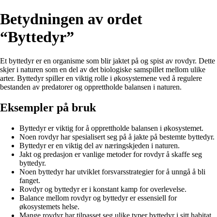
Betydningen av ordet
“Byttedyr”
Et byttedyr er en organisme som blir jaktet på og spist av rovdyr. Dette
skjer i naturen som en del av det biologiske samspillet mellom ulike
arter. Byttedyr spiller en viktig rolle i økosystemene ved å regulere
bestanden av predatorer og opprettholde balansen i naturen.
Eksempler på bruk
Byttedyr er viktig for å opprettholde balansen i økosystemet.
Noen rovdyr har spesialisert seg på å jakte på bestemte byttedyr.
Byttedyr er en viktig del av næringskjeden i naturen.
Jakt og predasjon er vanlige metoder for rovdyr å skaffe seg
byttedyr.
Noen byttedyr har utviklet forsvarsstrategier for å unngå å bli
fanget.
Rovdyr og byttedyr er i konstant kamp for overlevelse.
Balance mellom rovdyr og byttedyr er essensiell for
økosystemets helse.
Mange rovdyr har tilpasset seg ulike typer byttedyr i sitt habitat.