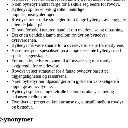
Noen byttedyr endrer farge for å skjule seg bedre for rovdyr.
Byttedyr spiller en viktig rolle i naturlige
populasjonsreguleringer.
Rovdyr bruker ulike strategier for å fange byttedyr, avhengig av
arten de jakter på.
Et bytteforhold i naturen handler om overlevelse og tilpasning.
Det er en uendelig kamp mellom rovdyr og byttedyr i
dyreverdenen.
Byttedyr må være smarte for å overleve truslene fra rovdyrene.
Visse rovdyr er spesialisert på å fange bestemte byttedyr med
spesielle egenskaper.
For noen byttedyr er evnen til å forsvare seg mot rovdyr
avgjørende for overlevelse.
Rovdyr velger strategier for å fange byttedyr basert på
tilgjengeligheten og ressursene.
Noen byttedyr har tilpasninger som gjør dem vanskeligere å
oppdage av rovdyrene.
Byttedyr spiller en nøkkelrolle i naturens økosystemer og
balansen mellom arter.
Dyrelivet er preget av konkurranse og samspill mellom rovdyr
og byttedyr.
Synonymer