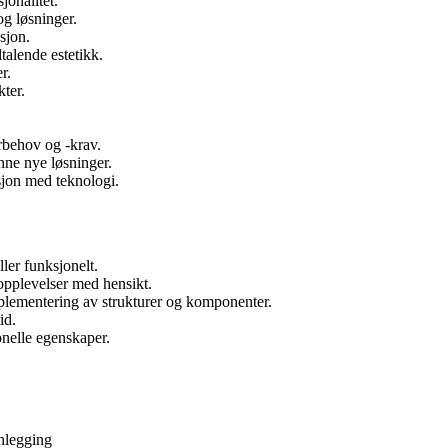
jonalitet.
g løsninger.
sjon.
talende estetikk.
r.
kter.
rbehov og -krav.
nne nye løsninger.
sjon med teknologi.
ler funksjonelt.
 opplevelser med hensikt.
lementering av strukturer og komponenter.
id.
onelle egenskaper.
nlegging