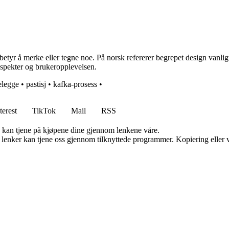
etyr å merke eller tegne noe. På norsk refererer begrepet design vanlig
 aspekter og brukeropplevelsen.
telegge
•
pastisj
•
kafka-prosess
•
terest
TikTok
Mail
RSS
g kan tjene på kjøpene dine gjennom lenkene våre.
n lenker kan tjene oss gjennom tilknyttede programmer. Kopiering eller v