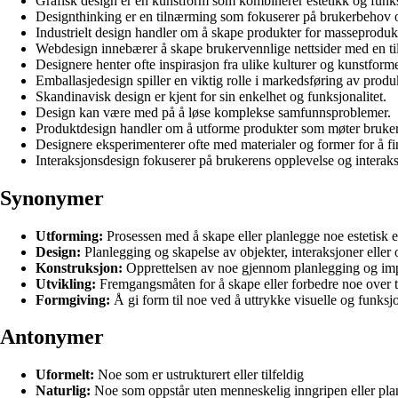
Grafisk design er en kunstform som kombinerer estetikk og funks
Designthinking er en tilnærming som fokuserer på brukerbehov o
Industrielt design handler om å skape produkter for masseproduk
Webdesign innebærer å skape brukervennlige nettsider med en til
Designere henter ofte inspirasjon fra ulike kulturer og kunstforme
Emballasjedesign spiller en viktig rolle i markedsføring av produ
Skandinavisk design er kjent for sin enkelhet og funksjonalitet.
Design kan være med på å løse komplekse samfunnsproblemer.
Produktdesign handler om å utforme produkter som møter bruke
Designere eksperimenterer ofte med materialer og former for å fi
Interaksjonsdesign fokuserer på brukerens opplevelse og interak
Synonymer
Utforming:
Prosessen med å skape eller planlegge noe estetisk el
Design:
Planlegging og skapelse av objekter, interaksjoner eller
Konstruksjon:
Opprettelsen av noe gjennom planlegging og imp
Utvikling:
Fremgangsmåten for å skape eller forbedre noe over t
Formgiving:
Å gi form til noe ved å uttrykke visuelle og funksj
Antonymer
Uformelt:
Noe som er ustrukturert eller tilfeldig
Naturlig:
Noe som oppstår uten menneskelig inngripen eller pla