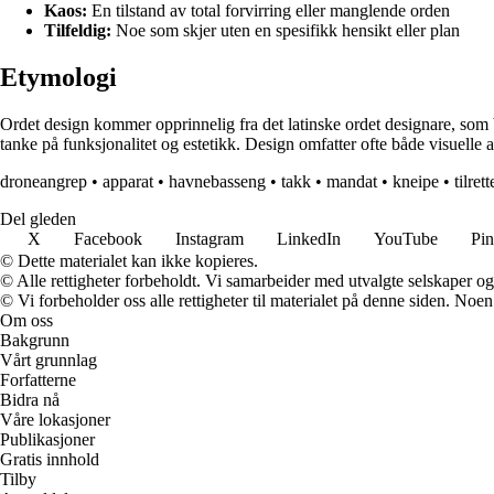
Kaos:
En tilstand av total forvirring eller manglende orden
Tilfeldig:
Noe som skjer uten en spesifikk hensikt eller plan
Etymologi
Ordet design kommer opprinnelig fra det latinske ordet designare, som b
tanke på funksjonalitet og estetikk. Design omfatter ofte både visuelle
droneangrep
•
apparat
•
havnebasseng
•
takk
•
mandat
•
kneipe
•
tilret
Del gleden
X
Facebook
Instagram
LinkedIn
YouTube
Pin
© Dette materialet kan ikke kopieres.
© Alle rettigheter forbeholdt. Vi samarbeider med utvalgte selskaper o
© Vi forbeholder oss alle rettigheter til materialet på denne siden. Noe
Om oss
Bakgrunn
Vårt grunnlag
Forfatterne
Bidra nå
Våre lokasjoner
Publikasjoner
Gratis innhold
Tilby