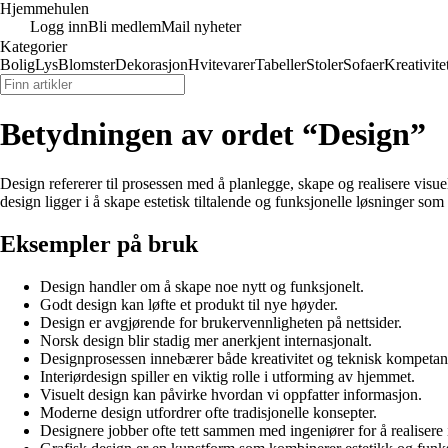
Hjemmehulen
Logg inn
Bli medlem
Mail nyheter
Kategorier
Bolig
Lys
Blomster
Dekorasjon
Hvitevarer
Tabeller
Stoler
Sofaer
Kreativite
Betydningen av ordet “Design”
Design refererer til prosessen med å planlegge, skape og realisere visuel
design ligger i å skape estetisk tiltalende og funksjonelle løsninger s
Eksempler på bruk
Design handler om å skape noe nytt og funksjonelt.
Godt design kan løfte et produkt til nye høyder.
Design er avgjørende for brukervennligheten på nettsider.
Norsk design blir stadig mer anerkjent internasjonalt.
Designprosessen innebærer både kreativitet og teknisk kompetan
Interiørdesign spiller en viktig rolle i utforming av hjemmet.
Visuelt design kan påvirke hvordan vi oppfatter informasjon.
Moderne design utfordrer ofte tradisjonelle konsepter.
Designere jobber ofte tett sammen med ingeniører for å realisere 