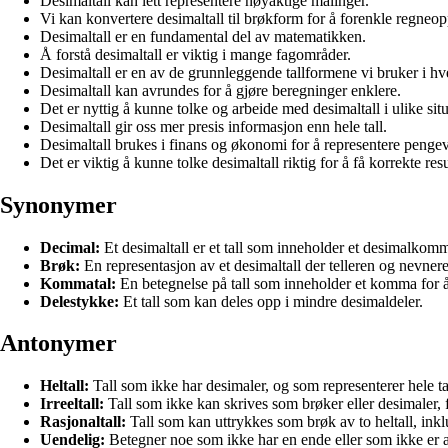
Desimaltall kan lett representere nøyaktige målinger.
Vi kan konvertere desimaltall til brøkform for å forenkle regneo
Desimaltall er en fundamental del av matematikken.
Å forstå desimaltall er viktig i mange fagområder.
Desimaltall er en av de grunnleggende tallformene vi bruker i h
Desimaltall kan avrundes for å gjøre beregninger enklere.
Det er nyttig å kunne tolke og arbeide med desimaltall i ulike sit
Desimaltall gir oss mer presis informasjon enn hele tall.
Desimaltall brukes i finans og økonomi for å representere pengev
Det er viktig å kunne tolke desimaltall riktig for å få korrekte resu
Synonymer
Decimal:
Et desimaltall er et tall som inneholder et desimalkomma
Brøk:
En representasjon av et desimaltall der telleren og nevnere
Kommatal:
En betegnelse på tall som inneholder et komma for å 
Delestykke:
Et tall som kan deles opp i mindre desimaldeler.
Antonymer
Heltall:
Tall som ikke har desimaler, og som representerer hele tal
Irreeltall:
Tall som ikke kan skrives som brøker eller desimaler, f
Rasjonaltall:
Tall som kan uttrykkes som brøk av to heltall, inklu
Uendelig:
Betegner noe som ikke har en ende eller som ikke er a