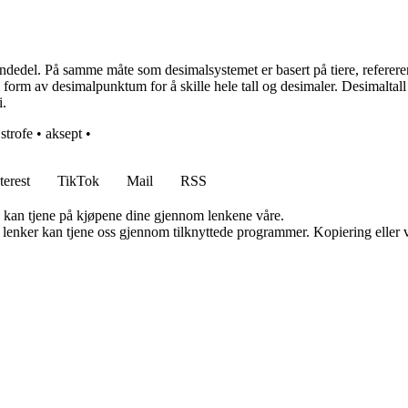
ndedel. På samme måte som desimalsystemet er basert på tiere, refererer d
s i form av desimalpunktum for å skille hele tall og desimaler. Desimalta
i.
•
strofe
•
aksept
•
terest
TikTok
Mail
RSS
g kan tjene på kjøpene dine gjennom lenkene våre.
n lenker kan tjene oss gjennom tilknyttede programmer. Kopiering eller v