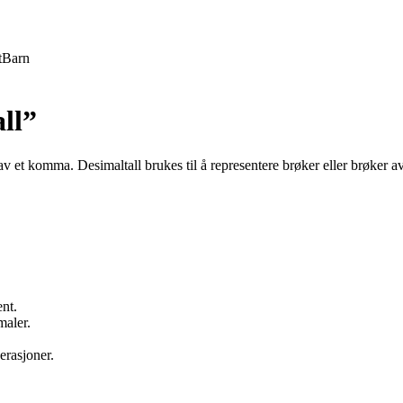
t
Barn
ll”
t av et komma. Desimaltall brukes til å representere brøker eller brøker a
nt.
maler.
erasjoner.