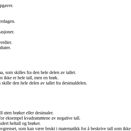
ppgaver.
verdagen.
uasjoner.
erdier.
ltater.
, som skilles fra den hele delen av tallet.
n ikke er hele tall, men en brøk.
skille den hele delen av tallet fra desimaldelen.
l uten brøker eller desimaler.
or eksempel kvadratrøttene av negative tall.
dert heltall og brøker.
vgrenset, som kan være brukt i matematikk for å beskrive tall som ikke 