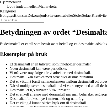
Hjemmehulen
Logg inn
Bli medlem
Mail nyheter
Kategorier
Bolig
Lys
Blomster
Dekorasjon
Hvitevarer
Tabeller
Stoler
Sofaer
Kreativite
Betydningen av ordet “Desimalta
Et desimaltall er et tall som består av et heltall og en desimaldel adskil
Eksempler på bruk
Et desimaltall er en tallverdi som inneholder desimaler.
Noen desimaltall kan være periodiske.
Vi må være nøyaktige når vi arbeider med desimaltall.
Desimaltall kan skrives med brøk eller desimalpunktum.
Det er viktig å forstå sammenhengen mellom desimaltall og prose
Når vi multipliserer desimaltall, må vi være nøye med antall desi
Desimaltallet 0,5 tilsvarer 50% i prosent.
Det er enkelt å regne med desimaltall når man behersker regneop
Desimaltall brukes mye i matematikk og naturfag.
Det er viktig å kunne skrive brøk om til desimaltall.