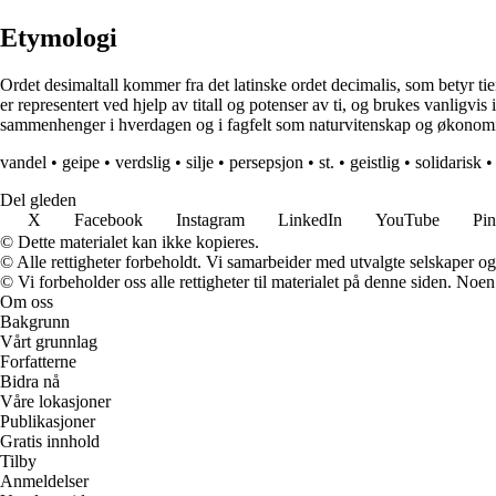
Etymologi
Ordet desimaltall kommer fra det latinske ordet decimalis, som betyr tie
er representert ved hjelp av titall og potenser av ti, og brukes vanligvi
sammenhenger i hverdagen og i fagfelt som naturvitenskap og økonom
vandel
•
geipe
•
verdslig
•
silje
•
persepsjon
•
st.
•
geistlig
•
solidarisk
Del gleden
X
Facebook
Instagram
LinkedIn
YouTube
Pin
© Dette materialet kan ikke kopieres.
© Alle rettigheter forbeholdt. Vi samarbeider med utvalgte selskaper o
© Vi forbeholder oss alle rettigheter til materialet på denne siden. Noe
Om oss
Bakgrunn
Vårt grunnlag
Forfatterne
Bidra nå
Våre lokasjoner
Publikasjoner
Gratis innhold
Tilby
Anmeldelser