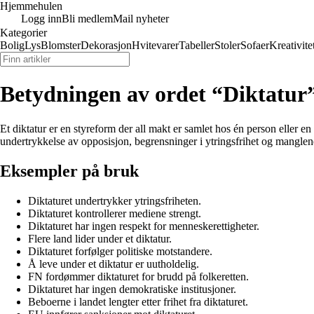
Hjemmehulen
Logg inn
Bli medlem
Mail nyheter
Kategorier
Bolig
Lys
Blomster
Dekorasjon
Hvitevarer
Tabeller
Stoler
Sofaer
Kreativite
Betydningen av ordet “Diktatur
Et diktatur er en styreform der all makt er samlet hos én person eller en 
undertrykkelse av opposisjon, begrensninger i ytringsfrihet og manglen
Eksempler på bruk
Diktaturet undertrykker ytringsfriheten.
Diktaturet kontrollerer mediene strengt.
Diktaturet har ingen respekt for menneskerettigheter.
Flere land lider under et diktatur.
Diktaturet forfølger politiske motstandere.
Å leve under et diktatur er uutholdelig.
FN fordømmer diktaturet for brudd på folkeretten.
Diktaturet har ingen demokratiske institusjoner.
Beboerne i landet lengter etter frihet fra diktaturet.