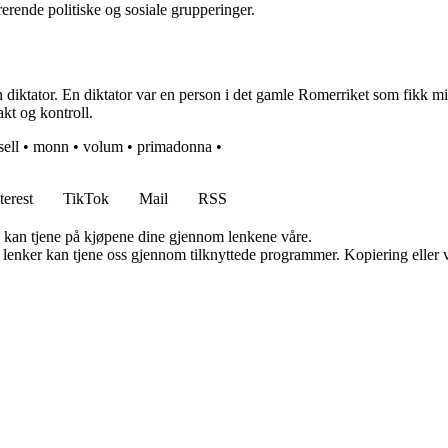
erende politiske og sosiale grupperinger.
n diktator. En diktator var en person i det gamle Romerriket som fikk midl
akt og kontroll.
sell
•
monn
•
volum
•
primadonna
•
terest
TikTok
Mail
RSS
g kan tjene på kjøpene dine gjennom lenkene våre.
n lenker kan tjene oss gjennom tilknyttede programmer. Kopiering eller v