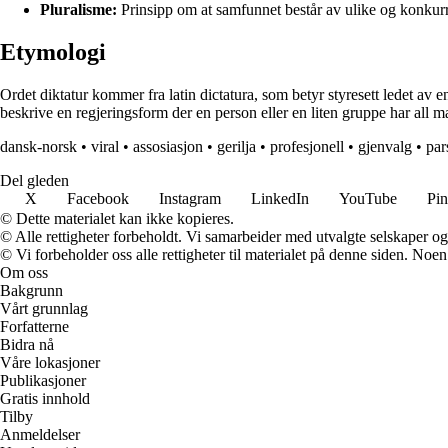
Pluralisme:
Prinsipp om at samfunnet består av ulike og konkurr
Etymologi
Ordet diktatur kommer fra latin dictatura, som betyr styresett ledet av e
beskrive en regjeringsform der en person eller en liten gruppe har all m
dansk-norsk
•
viral
•
assosiasjon
•
gerilja
•
profesjonell
•
gjenvalg
•
par
Del gleden
X
Facebook
Instagram
LinkedIn
YouTube
Pin
© Dette materialet kan ikke kopieres.
© Alle rettigheter forbeholdt. Vi samarbeider med utvalgte selskaper o
© Vi forbeholder oss alle rettigheter til materialet på denne siden. Noe
Om oss
Bakgrunn
Vårt grunnlag
Forfatterne
Bidra nå
Våre lokasjoner
Publikasjoner
Gratis innhold
Tilby
Anmeldelser