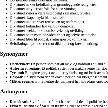
EU innfører sanksjoner mot diktaturet.
Diktaturet nekter befolkningen grunnleggende rettigheter.
Diktaturet utnytter sitt folk for egen vinning.
Diktaturet synes å være ustoppelig i sin maktutøvelse.
Diktaturet skaper frykt blant sitt folk.
Diktaturet undergraver rettsstaten og rettferdighet.
Diktaturet forhindrer frie valg og demokrati.
Diktaturet svekker økonomisk vekst og utvikling.
Diktaturet begrenser individets frihet og selvbestemmelse.
Diktaturet fører til politisk stagnasjon og konflikter.
Befolkningen protesterer mot diktaturet og krever endring.
Synonymer
Enehersker:
En person som har all makt og kontroll i et land ell
Autoritært regime:
Et politisk system der makthaverne har stor a
Tyranni:
Et regime preget av undertrykkelse og misbruk av makt
Despoti:
En styreform der en enkelt person har ubegrenset makt 
Militærregime:
En regjering der militæret har hovedansvaret for
Antonymer
Demokrati:
Styreform der folket har rett til å delta i politiske 
Frihet:
Tilstand av å være fri fra tvang eller begrensninger på en