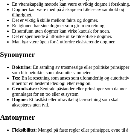
En vitenskapelig metode kan være et viktig dogme i forskning.
Dogmer kan være med på å skape en følelse av samhold og
tilhørighet.
Det er viktig å skille mellom fakta og dogmer.
Religionen har sine dogmer som gir troen retning.
Et samfunn uten dogmer kan virke kaotisk for noen.
Det er spennende å utforske ulike filosofiske dogmer.
Man bør være åpen for å utfordre eksisterende dogmer.
Synonymer
Doktrine:
En samling av trosmessige eller politiske prinsipper
som blir betraktet som absolutte sannheter.
Tes:
En læresetning som anses som uforanderlig og autoritativ
innenfor en bestemt ideologi eller religion.
Grundsatser:
Sentrale påstander eller prinsipper som danner
grunnlaget for en tro eller et system.
Dogme:
Et fastlåst eller ufravikelig læresetning som skal
aksepteres uten tvil.
Antonymer
Fleksibilitet:
Mangel på faste regler eller prinsipper, evne til å