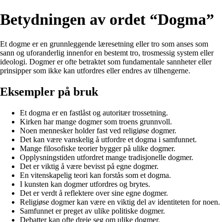
Betydningen av ordet “Dogma”
Et dogme er en grunnleggende læresetning eller tro som anses som
sann og uforanderlig innenfor en bestemt tro, trosmessig system eller
ideologi. Dogmer er ofte betraktet som fundamentale sannheter eller
prinsipper som ikke kan utfordres eller endres av tilhengerne.
Eksempler på bruk
Et dogma er en fastlåst og autoritær trossetning.
Kirken har mange dogmer som troens grunnvoll.
Noen mennesker holder fast ved religiøse dogmer.
Det kan være vanskelig å utfordre et dogma i samfunnet.
Mange filosofiske teorier bygger på ulike dogmer.
Opplysningstiden utfordret mange tradisjonelle dogmer.
Det er viktig å være bevisst på egne dogmer.
En vitenskapelig teori kan forstås som et dogma.
I kunsten kan dogmer utfordres og brytes.
Det er verdt å reflektere over sine egne dogmer.
Religiøse dogmer kan være en viktig del av identiteten for noen.
Samfunnet er preget av ulike politiske dogmer.
Debatter kan ofte dreie seg om ulike dogmer.