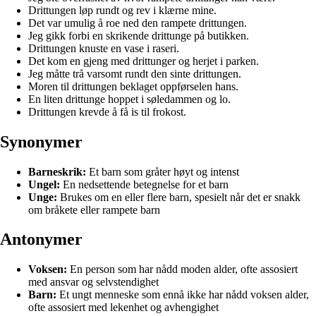
Drittungen løp rundt og rev i klærne mine.
Det var umulig å roe ned den rampete drittungen.
Jeg gikk forbi en skrikende drittunge på butikken.
Drittungen knuste en vase i raseri.
Det kom en gjeng med drittunger og herjet i parken.
Jeg måtte trå varsomt rundt den sinte drittungen.
Moren til drittungen beklaget oppførselen hans.
En liten drittunge hoppet i søledammen og lo.
Drittungen krevde å få is til frokost.
Synonymer
Barneskrik:
Et barn som gråter høyt og intenst
Ungel:
En nedsettende betegnelse for et barn
Unge:
Brukes om en eller flere barn, spesielt når det er snakk
om bråkete eller rampete barn
Antonymer
Voksen:
En person som har nådd moden alder, ofte assosiert
med ansvar og selvstendighet
Barn:
Et ungt menneske som ennå ikke har nådd voksen alder,
ofte assosiert med lekenhet og avhengighet