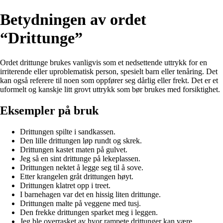
Betydningen av ordet
“Drittunge”
Ordet drittunge brukes vanligvis som et nedsettende uttrykk for en
irriterende eller uproblematisk person, spesielt barn eller tenåring. Det
kan også referere til noen som oppfører seg dårlig eller frekt. Det er et
uformelt og kanskje litt grovt uttrykk som bør brukes med forsiktighet.
Eksempler på bruk
Drittungen spilte i sandkassen.
Den lille drittungen løp rundt og skrek.
Drittungen kastet maten på gulvet.
Jeg så en sint drittunge på lekeplassen.
Drittungen nektet å legge seg til å sove.
Etter krangelen gråt drittungen høyt.
Drittungen klatret opp i treet.
I barnehagen var det en hissig liten drittunge.
Drittungen malte på veggene med tusj.
Den frekke drittungen sparket meg i leggen.
Jeg ble overrasket av hvor rampete drittunger kan være.