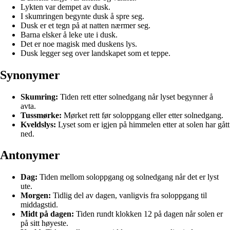
Lykten var dempet av dusk.
I skumringen begynte dusk å spre seg.
Dusk er et tegn på at natten nærmer seg.
Barna elsker å leke ute i dusk.
Det er noe magisk med duskens lys.
Dusk legger seg over landskapet som et teppe.
Synonymer
Skumring:
Tiden rett etter solnedgang når lyset begynner å
avta.
Tussmørke:
Mørket rett før soloppgang eller etter solnedgang.
Kveldslys:
Lyset som er igjen på himmelen etter at solen har gått
ned.
Antonymer
Dag:
Tiden mellom soloppgang og solnedgang når det er lyst
ute.
Morgen:
Tidlig del av dagen, vanligvis fra soloppgang til
middagstid.
Midt på dagen:
Tiden rundt klokken 12 på dagen når solen er
på sitt høyeste.