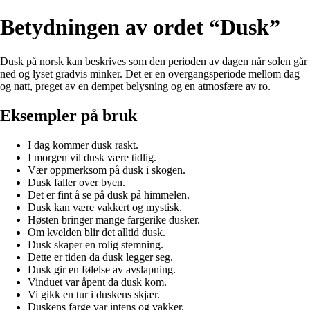
Betydningen av ordet “Dusk”
Dusk på norsk kan beskrives som den perioden av dagen når solen går
ned og lyset gradvis minker. Det er en overgangsperiode mellom dag
og natt, preget av en dempet belysning og en atmosfære av ro.
Eksempler på bruk
I dag kommer dusk raskt.
I morgen vil dusk være tidlig.
Vær oppmerksom på dusk i skogen.
Dusk faller over byen.
Det er fint å se på dusk på himmelen.
Dusk kan være vakkert og mystisk.
Høsten bringer mange fargerike dusker.
Om kvelden blir det alltid dusk.
Dusk skaper en rolig stemning.
Dette er tiden da dusk legger seg.
Dusk gir en følelse av avslapning.
Vinduet var åpent da dusk kom.
Vi gikk en tur i duskens skjær.
Duskens farge var intens og vakker.