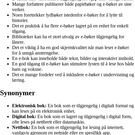
Mange forfattere publiserer både papirbøker og e-bøker av sine
verker.
Noen foretrekker lydbøker istedenfor e-bøker for å lytte til
historier.
Det er praktisk å ha flere e-bøker lagret på en enhet for enkelt
tilgang.
Biblioteker kan ha et stort utvalg av e-bøker tilgjengelig for
lånere.
Det er viktig å ha en god skjermkvalitet når man leser e-bøker
for å unngå anstrengelse.
En e-bok kan inneholde både tekst, bilder og interaktivt innhold.
En god tilgang til e-bøker kan stimulere lysten til å lese hos både
barn og voksne.
Det er mange fordeler ved å inkludere e-bøker i undervisning og
læring.
Synonymer
Elektronisk bok:
En bok som er tilgjengelig i digitalt format og
kan leses på en elektronisk enhet.
Digital bok:
En bok som er lagret og tilgjengelig i digital form,
ofte leses på nettbrett eller datamaskin.
Nettbok:
En bok som er tilgjengelig for lesing på internett,
vanligvis gjennom en nettside eller en spesifikk app.