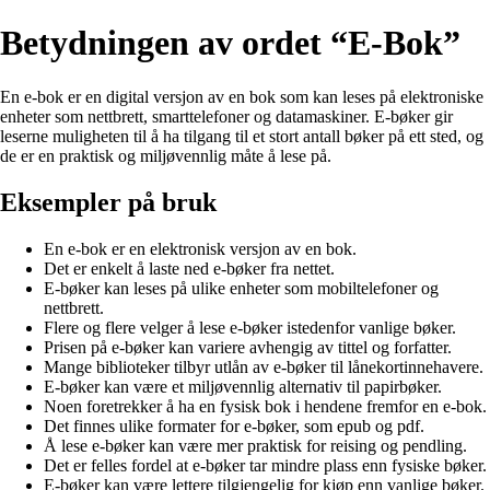
Betydningen av ordet “E-Bok”
En e-bok er en digital versjon av en bok som kan leses på elektroniske
enheter som nettbrett, smarttelefoner og datamaskiner. E-bøker gir
leserne muligheten til å ha tilgang til et stort antall bøker på ett sted, og
de er en praktisk og miljøvennlig måte å lese på.
Eksempler på bruk
En e-bok er en elektronisk versjon av en bok.
Det er enkelt å laste ned e-bøker fra nettet.
E-bøker kan leses på ulike enheter som mobiltelefoner og
nettbrett.
Flere og flere velger å lese e-bøker istedenfor vanlige bøker.
Prisen på e-bøker kan variere avhengig av tittel og forfatter.
Mange biblioteker tilbyr utlån av e-bøker til lånekortinnehavere.
E-bøker kan være et miljøvennlig alternativ til papirbøker.
Noen foretrekker å ha en fysisk bok i hendene fremfor en e-bok.
Det finnes ulike formater for e-bøker, som epub og pdf.
Å lese e-bøker kan være mer praktisk for reising og pendling.
Det er felles fordel at e-bøker tar mindre plass enn fysiske bøker.
E-bøker kan være lettere tilgjengelig for kjøp enn vanlige bøker.