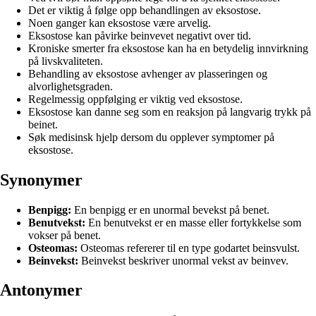
Det er viktig å følge opp behandlingen av eksostose.
Noen ganger kan eksostose være arvelig.
Eksostose kan påvirke beinvevet negativt over tid.
Kroniske smerter fra eksostose kan ha en betydelig innvirkning
på livskvaliteten.
Behandling av eksostose avhenger av plasseringen og
alvorlighetsgraden.
Regelmessig oppfølging er viktig ved eksostose.
Eksostose kan danne seg som en reaksjon på langvarig trykk på
beinet.
Søk medisinsk hjelp dersom du opplever symptomer på
eksostose.
Synonymer
Benpigg:
En benpigg er en unormal bevekst på benet.
Benutvekst:
En benutvekst er en masse eller fortykkelse som
vokser på benet.
Osteomas:
Osteomas refererer til en type godartet beinsvulst.
Beinvekst:
Beinvekst beskriver unormal vekst av beinvev.
Antonymer