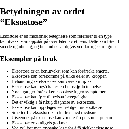
Betydningen av ordet
“Eksostose”
Eksostose er en medisinsk betegnelse som refererer til en type
benutvekst som oppstår på overflaten av et bein. Dette kan føre til
smerte og ubehag, og behandles vanligvis ved kirurgisk inngrep.
Eksempler på bruk
Eksostose er en benutvekst som kan forårsake smerte.
Eksostose kan forekomme på ulike deler av kroppen.
Behandling av eksostose kan være kirurgisk.
Eksostose kan også kalles en beinskjørbetennelse.
Noen ganger forårsaker eksostose ingen symptomer.
Eksostose kan føre til nedsatt bevegelighet.
Det er viktig å få riktig diagnose av eksostose.
Eksostose kan oppdages ved røntgenundersøkelser.
Smerter fra eksostose kan lindres med medisiner.
Utseendet på eksostose kan variere fra person til person.
Eksostose er vanligvis godartet.
Ved tvil bør man oppsøke lege for å få sjekket eksostose.