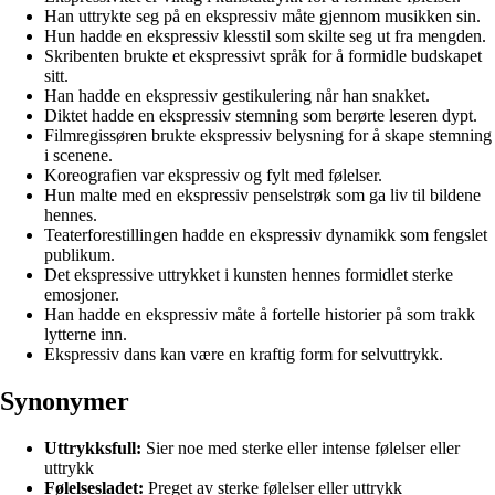
Han uttrykte seg på en ekspressiv måte gjennom musikken sin.
Hun hadde en ekspressiv klesstil som skilte seg ut fra mengden.
Skribenten brukte et ekspressivt språk for å formidle budskapet
sitt.
Han hadde en ekspressiv gestikulering når han snakket.
Diktet hadde en ekspressiv stemning som berørte leseren dypt.
Filmregissøren brukte ekspressiv belysning for å skape stemning
i scenene.
Koreografien var ekspressiv og fylt med følelser.
Hun malte med en ekspressiv penselstrøk som ga liv til bildene
hennes.
Teaterforestillingen hadde en ekspressiv dynamikk som fengslet
publikum.
Det ekspressive uttrykket i kunsten hennes formidlet sterke
emosjoner.
Han hadde en ekspressiv måte å fortelle historier på som trakk
lytterne inn.
Ekspressiv dans kan være en kraftig form for selvuttrykk.
Synonymer
Uttrykksfull:
Sier noe med sterke eller intense følelser eller
uttrykk
Følelsesladet:
Preget av sterke følelser eller uttrykk