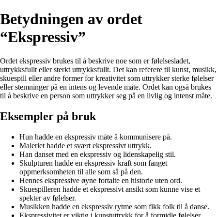
Betydningen av ordet
“Ekspressiv”
Ordet ekspressiv brukes til å beskrive noe som er følelsesladet,
uttrykksfullt eller sterkt uttrykksfullt. Det kan referere til kunst, musikk,
skuespill eller andre former for kreativitet som uttrykker sterke følelser
eller stemninger på en intens og levende måte. Ordet kan også brukes
til å beskrive en person som uttrykker seg på en livlig og intenst måte.
Eksempler på bruk
Hun hadde en ekspressiv måte å kommunisere på.
Maleriet hadde et svært ekspressivt uttrykk.
Han danset med en ekspressiv og lidenskapelig stil.
Skulpturen hadde en ekspressiv kraft som fanget
oppmerksomheten til alle som så på den.
Hennes ekspressive øyne fortalte en historie uten ord.
Skuespilleren hadde et ekspressivt ansikt som kunne vise et
spekter av følelser.
Musikken hadde en ekspressiv rytme som fikk folk til å danse.
Ekspressivitet er viktig i kunstuttrykk for å formidle følelser.