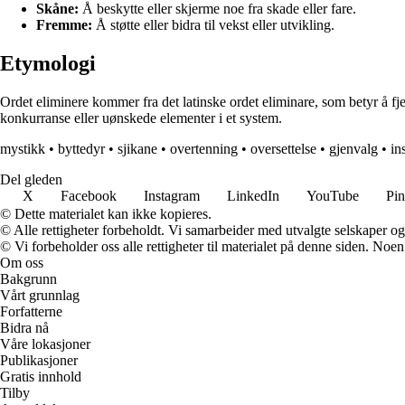
Skåne:
Å beskytte eller skjerme noe fra skade eller fare.
Fremme:
Å støtte eller bidra til vekst eller utvikling.
Etymologi
Ordet eliminere kommer fra det latinske ordet eliminare, som betyr å fje
konkurranse eller uønskede elementer i et system.
mystikk
•
byttedyr
•
sjikane
•
overtenning
•
oversettelse
•
gjenvalg
•
in
Del gleden
X
Facebook
Instagram
LinkedIn
YouTube
Pin
© Dette materialet kan ikke kopieres.
© Alle rettigheter forbeholdt. Vi samarbeider med utvalgte selskaper o
© Vi forbeholder oss alle rettigheter til materialet på denne siden. Noe
Om oss
Bakgrunn
Vårt grunnlag
Forfatterne
Bidra nå
Våre lokasjoner
Publikasjoner
Gratis innhold
Tilby