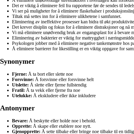
Å eliminere unødvendige stressfaktorer i hverdagen kan forbedre 
Det er viktig å eliminere feil fra rapportene før de sendes til ledel
Vi ser på muligheter for å eliminere flaskehalser i produksjonslin
Tiltak må settes inn for å eliminere ulikhetene i samfunnet.
Eliminering av ineffektive prosesser kan bidra til økt produktivite
Det krever disiplin og fokus for å eliminere distraksjoner og nå 
Vi må eliminere unødvendig bruk av engangsplast for å bevare mi
Eliminering av bakterier er viktig for mattrygghet i næringsmidde
Psykologen jobber med å eliminere negative tankemønstre hos pa
Å eliminere barrierer for likestilling er en viktig oppgave for sam
Synonymer
Fjerne:
Å ta bort eller slette noe
Forsvinne:
Å forsvinne eller forsvinne helt
Utslette:
Å slette eller fjerne fullstendig
Fratil:
Å ta vekk eller fjerne fra noe
Utelukke:
Å ekskludere eller ikke inkludere
Antonymer
Bevare:
Å beskytte eller holde noe i behold.
Opprette:
Å skape eller etablere noe nytt.
Gjenopprette:
Å sette tilbake eller bringe noe tilbake til en tidlig