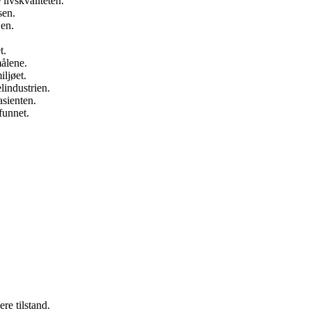
livskvaliteten.
sen.
jen.
t.
målene.
ljøet.
lindustrien.
sienten.
funnet.
ere tilstand.