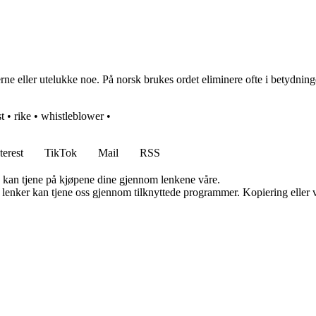
rne eller utelukke noe. På norsk brukes ordet eliminere ofte i betydninge
st
•
rike
•
whistleblower
•
terest
TikTok
Mail
RSS
g kan tjene på kjøpene dine gjennom lenkene våre.
n lenker kan tjene oss gjennom tilknyttede programmer. Kopiering eller v