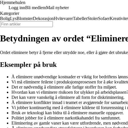
Hjemmehulen
Logg inn
Bli medlem
Mail nyheter
Kategorier
Bolig
Lys
Blomster
Dekorasjon
Hvitevarer
Tabeller
Stoler
Sofaer
Kreativite
Betydningen av ordet “Eliminer
Ordet eliminere betyr å fjerne eller utrydde noe, eller å gjøre det ubru
Eksempler på bruk
Å eliminere unødvendige kostnader er viktig for bedriftens lønn
Vi må eliminere feilene i produksjonsprosessen for å øke kvalitet
Det er nødvendig å eliminere alle farlige stoffer fra miljøet.
Hvordan kan vi eliminere risikoen for ulykker på arbeidsplassen
Det kan være vanskelig å eliminere all form for diskriminering.
Å eliminere konflikter innad i teamet er avgjørende for samarbeid
Vi jobber kontinuerlig med å eliminere kildene til forurensning i 
Bruk av teknologi kan bidra til å eliminere manuelle oppgaver.
Politiet jobber for å eliminere narkotikahandel fra samfunnet.
Eliminering av gamle vaner kan være utfordrende, men nødvendig