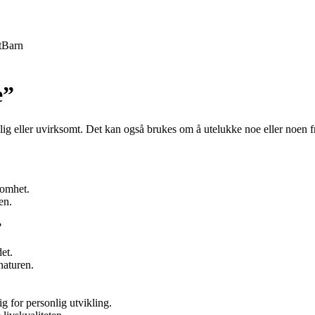
t
Barn
e”
kelig eller uvirksomt. Det kan også brukes om å utelukke noe eller noen f
somhet.
en.
?
et.
naturen.
 for personlig utvikling.