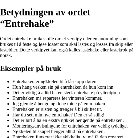
Betydningen av ordet
“Entrehake”
Ordet entrehake brukes ofte om et verktøy eller en anordning som
brukes til å feste og løse losser som skal lastes og losses fra skip eller
lastebiler. Dette verktøyet kan også kalles lastehake eller lastekrok på
norsk.
Eksempler på bruk
Entrehaken er nøkkelen til å låse opp døren.
Hun hang vesken sin på entrehaken da hun kom inn.
Det er viktig å alltid ha en sterk entrehake på ytterdøren.
Entrehaken må repareres før vinteren kommer.
Jeg glemte å henge nøklene mine på entrehaken.
Entrehaken er rusten og trenger å bli skiftet ut.
Har du sett min nye entrehake? Den er så stilig!
Det er lurt å ha en ekstra nøkkel hengende på entrehaken.
Monteringsanvisningene for entrehaken var veldig tydelige.
Nøkkelen til skapet henger alltid på entrehaken.
Entrehaken fungerer ikke skikkelig, vi må få den reparert.