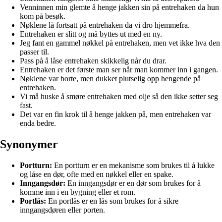
Venninnen min glemte å henge jakken sin på entrehaken da hun
kom på besøk.
Nøklene lå fortsatt på entrehaken da vi dro hjemmefra.
Entrehaken er slitt og må byttes ut med en ny.
Jeg fant en gammel nøkkel på entrehaken, men vet ikke hva den
passer til.
Pass på å låse entrehaken skikkelig når du drar.
Entrehaken er det første man ser når man kommer inn i gangen.
Nøklene var borte, men dukket plutselig opp hengende på
entrehaken.
Vi må huske å smøre entrehaken med olje så den ikke setter seg
fast.
Det var en fin krok til å henge jakken på, men entrehaken var
enda bedre.
Synonymer
Portturn:
En portturn er en mekanisme som brukes til å lukke
og låse en dør, ofte med en nøkkel eller en spake.
Inngangsdør:
En inngangsdør er en dør som brukes for å
komme inn i en bygning eller et rom.
Portlås:
En portlås er en lås som brukes for å sikre
inngangsdøren eller porten.