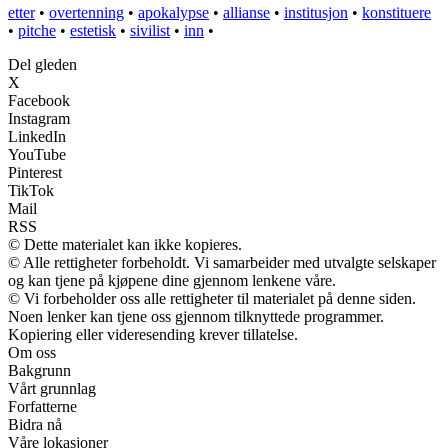
etter
•
overtenning
•
apokalypse
•
allianse
•
institusjon
•
konstituere
•
pitche
•
estetisk
•
sivilist
•
inn
•
Del gleden
X
Facebook
Instagram
LinkedIn
YouTube
Pinterest
TikTok
Mail
RSS
© Dette materialet kan ikke kopieres.
© Alle rettigheter forbeholdt. Vi samarbeider med utvalgte selskaper
og kan tjene på kjøpene dine gjennom lenkene våre.
© Vi forbeholder oss alle rettigheter til materialet på denne siden.
Noen lenker kan tjene oss gjennom tilknyttede programmer.
Kopiering eller videresending krever tillatelse.
Om oss
Bakgrunn
Vårt grunnlag
Forfatterne
Bidra nå
Våre lokasjoner