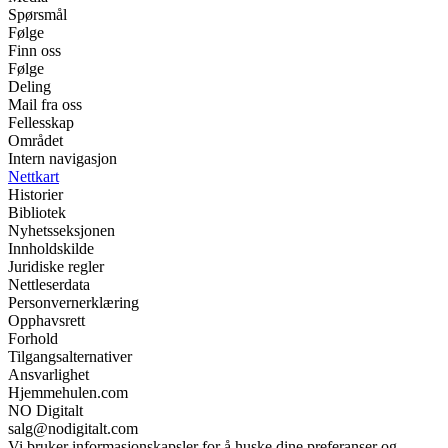
Spørsmål
Følge
Finn oss
Følge
Deling
Mail fra oss
Fellesskap
Området
Intern navigasjon
Nettkart
Historier
Bibliotek
Nyhetsseksjonen
Innholdskilde
Juridiske regler
Nettleserdata
Personvernerklæring
Opphavsrett
Forhold
Tilgangsalternativer
Ansvarlighet
Hjemmehulen.com
NO Digitalt
salg@nodigitalt.com
Vi bruker informasjonskapsler for å huske dine preferanser og