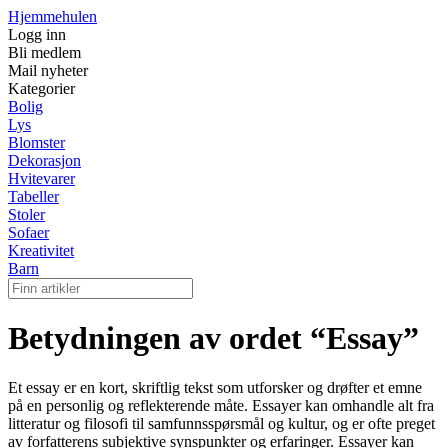
Hjemmehulen
Logg inn
Bli medlem
Mail nyheter
Kategorier
Bolig
Lys
Blomster
Dekorasjon
Hvitevarer
Tabeller
Stoler
Sofaer
Kreativitet
Barn
Betydningen av ordet “Essay”
Et essay er en kort, skriftlig tekst som utforsker og drøfter et emne
på en personlig og reflekterende måte. Essayer kan omhandle alt fra
litteratur og filosofi til samfunnsspørsmål og kultur, og er ofte preget
av forfatterens subjektive synspunkter og erfaringer. Essayer kan