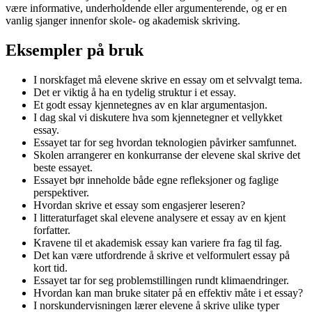
være informative, underholdende eller argumenterende, og er en
vanlig sjanger innenfor skole- og akademisk skriving.
Eksempler på bruk
I norskfaget må elevene skrive en essay om et selvvalgt tema.
Det er viktig å ha en tydelig struktur i et essay.
Et godt essay kjennetegnes av en klar argumentasjon.
I dag skal vi diskutere hva som kjennetegner et vellykket
essay.
Essayet tar for seg hvordan teknologien påvirker samfunnet.
Skolen arrangerer en konkurranse der elevene skal skrive det
beste essayet.
Essayet bør inneholde både egne refleksjoner og faglige
perspektiver.
Hvordan skrive et essay som engasjerer leseren?
I litteraturfaget skal elevene analysere et essay av en kjent
forfatter.
Kravene til et akademisk essay kan variere fra fag til fag.
Det kan være utfordrende å skrive et velformulert essay på
kort tid.
Essayet tar for seg problemstillingen rundt klimaendringer.
Hvordan kan man bruke sitater på en effektiv måte i et essay?
I norskundervisningen lærer elevene å skrive ulike typer