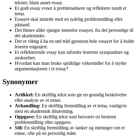
tekster, blant annet essay.
Et godt essay evner å problematisere og reflektere rundt et
tema.
Essayet skal innlede med en tydelig problemstilling eller
påstand.
Det finnes ulike sjangre innenfor essayet, fra det personlige til
det akademiske.
Det er viktig å ha en rød tråd gjennom hele essayet for å holde
leseren engasjert.
Et reflekterende essay kan utfordre leserens synspunkter og
anskuelser.
Hvordan kan man bruke språklige virkemidler for å styrke
argumentasjonen i et essay?
Synonymer
Artikkel:
En skriftlig tekst som gir en grundig beskrivelse
eller analyse av et emne.
Avhandling:
En skriftlig fremstilling av et tema, vanligvis
med en akademisk tilnærming.
Oppgave:
En skriftlig tekst som besvarer en bestemt
problemstilling eller oppgave.
Stil:
En skriftlig fremstilling av tanker og meninger om et
emne, ofte på en personlig måte.