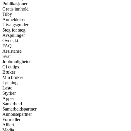
Publikasjoner
Gratis innhold
Tilby
Anmeldelser
Utvalgsguider
Steg for steg
Avspillinger
Oversikt
FAQ
Assistanse
Svar
Jobbmuligheter
Gi et tips
Bruker
Min bruker
Løsning
Laste
Styrker
Apper
Samarbeid
Samarbeidspartner
Annonsepartner
Formidler
Alliert
Media