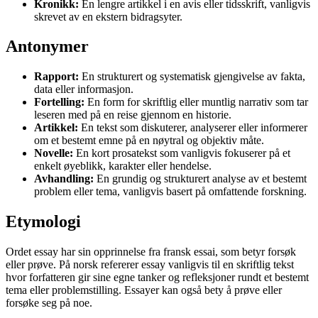
Kronikk:
En lengre artikkel i en avis eller tidsskrift, vanligvis
skrevet av en ekstern bidragsyter.
Antonymer
Rapport:
En strukturert og systematisk gjengivelse av fakta,
data eller informasjon.
Fortelling:
En form for skriftlig eller muntlig narrativ som tar
leseren med på en reise gjennom en historie.
Artikkel:
En tekst som diskuterer, analyserer eller informerer
om et bestemt emne på en nøytral og objektiv måte.
Novelle:
En kort prosatekst som vanligvis fokuserer på et
enkelt øyeblikk, karakter eller hendelse.
Avhandling:
En grundig og strukturert analyse av et bestemt
problem eller tema, vanligvis basert på omfattende forskning.
Etymologi
Ordet essay har sin opprinnelse fra fransk essai, som betyr forsøk
eller prøve. På norsk refererer essay vanligvis til en skriftlig tekst
hvor forfatteren gir sine egne tanker og refleksjoner rundt et bestemt
tema eller problemstilling. Essayer kan også bety å prøve eller
forsøke seg på noe.