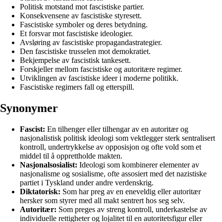
Politisk motstand mot fascistiske partier.
Konsekvensene av fascistiske styresett.
Fascistiske symboler og deres betydning.
Et forsvar mot fascistiske ideologier.
Avsløring av fascistiske propagandastrategier.
Den fascistiske trusselen mot demokratiet.
Bekjempelse av fascistisk tankesett.
Forskjeller mellom fascistiske og autoritære regimer.
Utviklingen av fascistiske ideer i moderne politikk.
Fascistiske regimers fall og etterspill.
Synonymer
Fascist:
En tilhenger eller tilhengar av en autoritær og
nasjonalistisk politisk ideologi som vektlegger sterk sentralisert
kontroll, undertrykkelse av opposisjon og ofte vold som et
middel til å opprettholde makten.
Nasjonalsosialist:
Ideologi som kombinerer elementer av
nasjonalisme og sosialisme, ofte assosiert med det nazistiske
partiet i Tyskland under andre verdenskrig.
Diktatorisk:
Som har preg av en eneveldig eller autoritær
hersker som styrer med all makt sentrert hos seg selv.
Autoritær:
Som preges av streng kontroll, underkastelse av
individuelle rettigheter og lojalitet til en autoritetsfigur eller