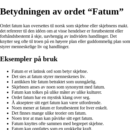
Betydningen av ordet “Fatum”
Ordet fatum kan oversettes til norsk som skjebne eller skjebnens makt.
det refererer til den idéen om at visse hendelser er forutbestemt eller
forhåndsbestemt å skje, uavhengig av individets handlinger. Det
knytter seg ofte til troen på en høyere plan eller guddommelig plan som
styrer menneskelige liv og handlinger.
Eksempler på bruk
Fatum er et latinsk ord som betyr skjebne.
Det sies at fatum styrer menneskenes liv.
I antikken ble fatum betraktet som uunngåelig.
Skjebnen anses av noen som synonymt med fatum.
Fatum kan tolkes på ulike måter av ulike kulturer.
Ordet fatum har en mystisk klang over seg.
Å akseptere sitt eget fatum kan være utfordrende.
Noen mener at fatum er forutbestemt for hver enkelt.
Det finnes mange ulike teorier om fatum.
Noen tror at man kan påvirke sitt eget fatum.
Fatum knyttes ofte sammen med begrepet skjebne.
Fatum kan oppfattes som en urokkelig kraft.