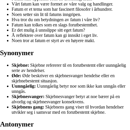
Vårt fatum kan være formet av våre valg og handlinger.
Fatum er et tema som har fascinert filosofer i århundrer.
Noen setter sin lit til fatums inngripen.
Hva tror du om betydningen av fatum i våre liv?
Fatum kan tolkes som en slags forutbestemthet.
Er det mulig å unnslippe sitt eget fatum?
Å reflektere over fatum kan gi innsikt i eget liv.
Noen tror at fatum er styrt av en høyere makt.
Synonymer
Skjebne:
Skjebne refererer til en forutbestemt eller uunngåelig
serie av hendelser.
Øde:
Øde beskriver en skjebnesvanger hendelse eller en
skjebnebestemt situasjon.
Uunngåelig:
Uunngåelig betyr noe som ikke kan unngås eller
unngås.
Skjebnesvanger:
Skjebnesvanger betyr at noe bærer på en
alvorlig og skjebnesvanger konsekvens.
Skjebnens gang:
Skjebnens gang viser til hvordan hendelser
utvikler seg i samsvar med en forutbestemt skjebne.
Antonymer