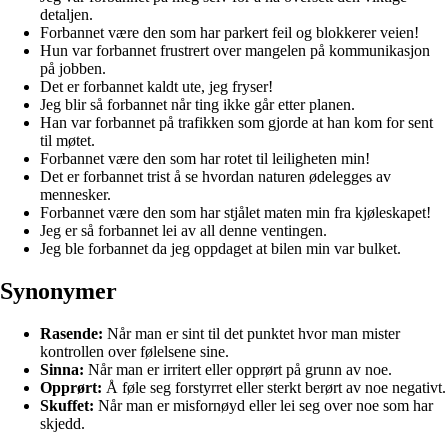
detaljen.
Forbannet være den som har parkert feil og blokkerer veien!
Hun var forbannet frustrert over mangelen på kommunikasjon
på jobben.
Det er forbannet kaldt ute, jeg fryser!
Jeg blir så forbannet når ting ikke går etter planen.
Han var forbannet på trafikken som gjorde at han kom for sent
til møtet.
Forbannet være den som har rotet til leiligheten min!
Det er forbannet trist å se hvordan naturen ødelegges av
mennesker.
Forbannet være den som har stjålet maten min fra kjøleskapet!
Jeg er så forbannet lei av all denne ventingen.
Jeg ble forbannet da jeg oppdaget at bilen min var bulket.
Synonymer
Rasende:
Når man er sint til det punktet hvor man mister
kontrollen over følelsene sine.
Sinna:
Når man er irritert eller opprørt på grunn av noe.
Opprørt:
Å føle seg forstyrret eller sterkt berørt av noe negativt.
Skuffet:
Når man er misfornøyd eller lei seg over noe som har
skjedd.