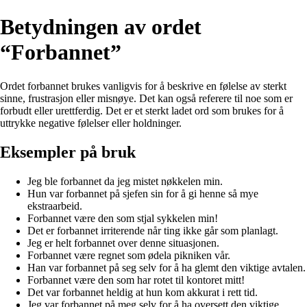
Betydningen av ordet
“Forbannet”
Ordet forbannet brukes vanligvis for å beskrive en følelse av sterkt
sinne, frustrasjon eller misnøye. Det kan også referere til noe som er
forbudt eller urettferdig. Det er et sterkt ladet ord som brukes for å
uttrykke negative følelser eller holdninger.
Eksempler på bruk
Jeg ble forbannet da jeg mistet nøkkelen min.
Hun var forbannet på sjefen sin for å gi henne så mye
ekstraarbeid.
Forbannet være den som stjal sykkelen min!
Det er forbannet irriterende når ting ikke går som planlagt.
Jeg er helt forbannet over denne situasjonen.
Forbannet være regnet som ødela pikniken vår.
Han var forbannet på seg selv for å ha glemt den viktige avtalen.
Forbannet være den som har rotet til kontoret mitt!
Det var forbannet heldig at hun kom akkurat i rett tid.
Jeg var forbannet på meg selv for å ha oversett den viktige