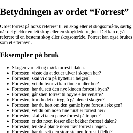
Betydningen av ordet “Forrest”
Ordet forrest på norsk refererer til en skog eller et skogsområde, særlig
når det gjelder en tett skog eller en skogkledd region. Det kan også
referere til en bestemt skog eller skogsområde. Forrest kan også brukes
som et etternavn.
Eksempler på bruk
Skogen var tett og mørk forrest i dalen.
Forresten, visste du at det er ulver i skogen her?
Forresten, skal vi dra på hyttetur i helgen?
Forresten, vet du hvor vi kan finne multer her?
Forresten, har du sett den nye kinoen forrest i byen?
Forresten, går stien forrest til høyre eller venstre?
Forresten, tror du det er trygt å gå alene i skogen?
Forresten, har du hørt om den gamle hytta forrest i skogen?
Forresten, vet du om noen fine turstier forrest her?
Forresten, skal vi ta en pause forrest på toppen?
Forresten, er det noen fosser eller bekker forrest i dalen?
Forresten, tenkte å plante noen trær forrest i hagen.
Forresten, har du sett den store steinen forrest i fjellet?