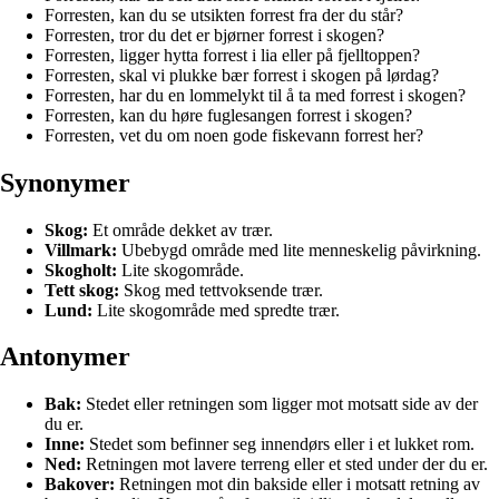
Forresten, kan du se utsikten forrest fra der du står?
Forresten, tror du det er bjørner forrest i skogen?
Forresten, ligger hytta forrest i lia eller på fjelltoppen?
Forresten, skal vi plukke bær forrest i skogen på lørdag?
Forresten, har du en lommelykt til å ta med forrest i skogen?
Forresten, kan du høre fuglesangen forrest i skogen?
Forresten, vet du om noen gode fiskevann forrest her?
Synonymer
Skog:
Et område dekket av trær.
Villmark:
Ubebygd område med lite menneskelig påvirkning.
Skogholt:
Lite skogområde.
Tett skog:
Skog med tettvoksende trær.
Lund:
Lite skogområde med spredte trær.
Antonymer
Bak:
Stedet eller retningen som ligger mot motsatt side av der
du er.
Inne:
Stedet som befinner seg innendørs eller i et lukket rom.
Ned:
Retningen mot lavere terreng eller et sted under der du er.
Bakover:
Retningen mot din bakside eller i motsatt retning av