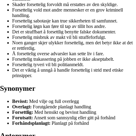
Skader forsettelig forvoldt må erstattes av den skyldige.
Forsettelig vold mot andre mennesker er en grov kriminell
handling.
Forsettelig sabotasje kan true sikkerheten til samfunnet.
Forsettelig løgn kan føre til tap av tillit hos andre.
Det er straffbart å forsettlig benytte falske dokumenter.
Forsettelig misbruk av makt vil bli straffeforfulgt.
Noen ganger skjer ulykker forsettelig, men det betyr ikke at det
er rettferdig.
Å forsettelig overse advarsler kan sette liv i fare.
Forsettelig trakassering på jobben er ikke akseptabelt.
Forsettelig tyveri vil bli politianmeldt.
Det er viktig å unngå å handle forsettelig i strid med etiske
prinsipper.
Synonymer
Bevisst:
Med vilje og full overlegg
Overlagt:
Forutgående planlagt handling
Forsettlig:
Med hensikt og bevisst handling
Forutsatt:
Ansett som sannsynlig eller gitt på forhånd
Forhåndsplanlagt:
Planlagt på forhånd
Antonymer