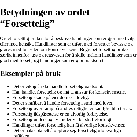
Betydningen av ordet
“Forsettelig”
Ordet forsettlig brukes for å beskrive handlinger som er gjort med vilje
eller med hensikt. Handlinger som er utført med forsett er bevisste og
gjøres med full viten om konsekvensene. Begrepet forsettlig brukes
særlig innenfor juss og rettsvesen for å skille mellom handlinger som er
gjort med forsett, og handlinger som er gjort uaktsomt.
Eksempler på bruk
Det er viktig å ikke handle forsettelig uaktsomt.
Han handlet forsettelig og må ta ansvar for konsekvensene.
Forsettelig skade på eiendom er ulovlig.
Det er straffbart å handle forsettelig i strid med loven.
Forsettelig overtramp på andres rettigheter kan føre til rettssak.
Forsettelig ildspåsettelse er en alvorlig forbrytelse.
Forsettelig underslag av midler vil bli straffeforfulgt.
Handlinger utført forsettelig kan få alvorlige konsekvenser.
Det er uakseptabelt å oppføre seg forsettelig uforsvarlig i
trafikken.