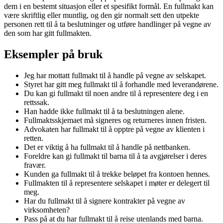
dem i en bestemt situasjon eller et spesifikt formål. En fullmakt kan
være skriftlig eller muntlig, og den gir normalt sett den utpekte
personen rett til å ta beslutninger og utføre handlinger på vegne av
den som har gitt fullmakten.
Eksempler på bruk
Jeg har mottatt fullmakt til å handle på vegne av selskapet.
Styret har gitt meg fullmakt til å forhandle med leverandørene.
Du kan gi fullmakt til noen andre til å representere deg i en
rettssak.
Han hadde ikke fullmakt til å ta beslutningen alene.
Fullmaktsskjemaet må signeres og returneres innen fristen.
Advokaten har fullmakt til å opptre på vegne av klienten i
retten.
Det er viktig å ha fullmakt til å handle på nettbanken.
Foreldre kan gi fullmakt til barna til å ta avgjørelser i deres
fravær.
Kunden ga fullmakt til å trekke beløpet fra kontoen hennes.
Fullmakten til å representere selskapet i møter er delegert til
meg.
Har du fullmakt til å signere kontrakter på vegne av
virksomheten?
Pass på at du har fullmakt til å reise utenlands med barna.