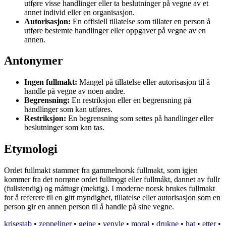
utføre visse handlinger eller ta beslutninger på vegne av et
annet individ eller en organisasjon.
Autorisasjon:
En offisiell tillatelse som tillater en person å
utføre bestemte handlinger eller oppgaver på vegne av en
annen.
Antonymer
Ingen fullmakt:
Mangel på tillatelse eller autorisasjon til å
handle på vegne av noen andre.
Begrensning:
En restriksjon eller en begrensning på
handlinger som kan utføres.
Restriksjon:
En begrensning som settes på handlinger eller
beslutninger som kan tas.
Etymologi
Ordet fullmakt stammer fra gammelnorsk fullmakt, som igjen
kommer fra det norrøne ordet fullmǫgt eller fullmákt, dannet av fullr
(fullstendig) og máttugr (mektig). I moderne norsk brukes fullmakt
for å referere til en gitt myndighet, tillatelse eller autorisasjon som en
person gir en annen person til å handle på sine vegne.
krisestab
•
zeppeliner
•
geipe
•
venyle
•
moral
•
drukne
•
hat
•
etter
•