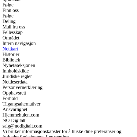
Følge
Finn oss
Følge
Deling
Mail fra oss
Fellesskap
Området
Intern navigasjon
Nettkart
Historier
Bibliotek
Nyhetsseksjonen
Innholdskilde
Juridiske regler
Nettleserdata
Personvernerklæring
Opphavsrett
Forhold
Tilgangsalternativer
Ansvarlighet
Hjemmehulen.com
NO Digitalt
salg@nodigitalt.com
Vi bruker informasjonskapsler for å huske dine preferanser og
forbedre funksjonene. Les mer her.