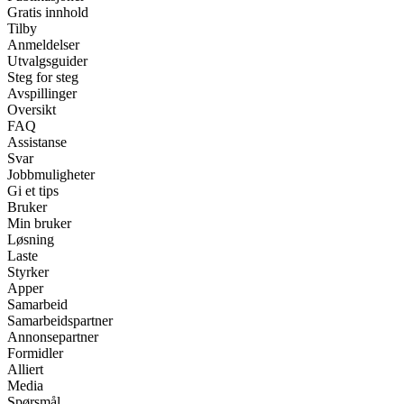
Gratis innhold
Tilby
Anmeldelser
Utvalgsguider
Steg for steg
Avspillinger
Oversikt
FAQ
Assistanse
Svar
Jobbmuligheter
Gi et tips
Bruker
Min bruker
Løsning
Laste
Styrker
Apper
Samarbeid
Samarbeidspartner
Annonsepartner
Formidler
Alliert
Media
Spørsmål