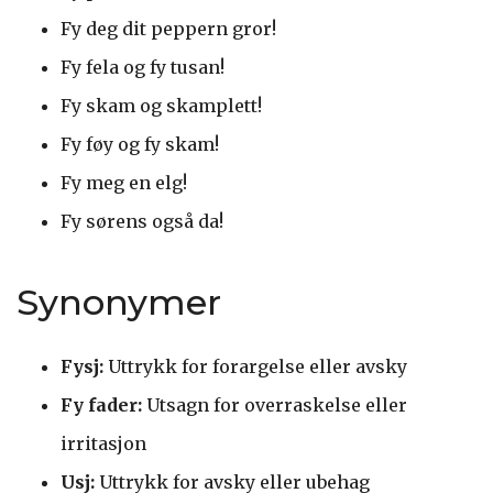
Fy deg dit peppern gror!
Fy fela og fy tusan!
Fy skam og skamplett!
Fy føy og fy skam!
Fy meg en elg!
Fy sørens også da!
Synonymer
Fysj:
Uttrykk for forargelse eller avsky
Fy fader:
Utsagn for overraskelse eller
irritasjon
Usj:
Uttrykk for avsky eller ubehag