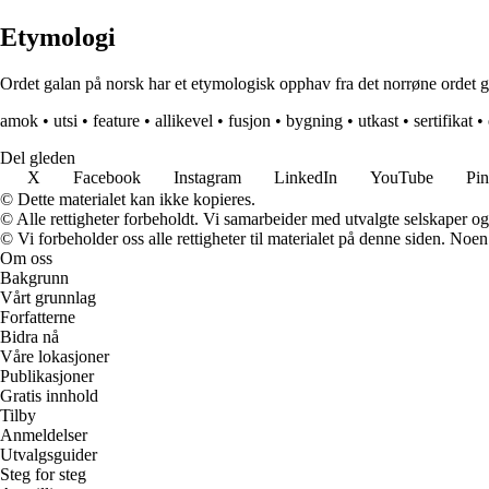
Etymologi
Ordet galan på norsk har et etymologisk opphav fra det norrøne ordet ga
amok
•
utsi
•
feature
•
allikevel
•
fusjon
•
bygning
•
utkast
•
sertifikat
•
Del gleden
X
Facebook
Instagram
LinkedIn
YouTube
Pin
© Dette materialet kan ikke kopieres.
© Alle rettigheter forbeholdt. Vi samarbeider med utvalgte selskaper o
© Vi forbeholder oss alle rettigheter til materialet på denne siden. Noe
Om oss
Bakgrunn
Vårt grunnlag
Forfatterne
Bidra nå
Våre lokasjoner
Publikasjoner
Gratis innhold
Tilby
Anmeldelser
Utvalgsguider
Steg for steg