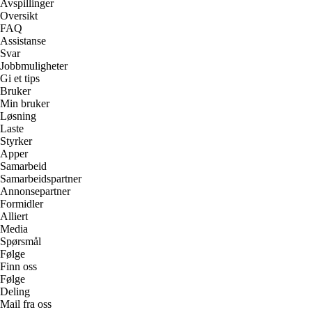
Avspillinger
Oversikt
FAQ
Assistanse
Svar
Jobbmuligheter
Gi et tips
Bruker
Min bruker
Løsning
Laste
Styrker
Apper
Samarbeid
Samarbeidspartner
Annonsepartner
Formidler
Alliert
Media
Spørsmål
Følge
Finn oss
Følge
Deling
Mail fra oss