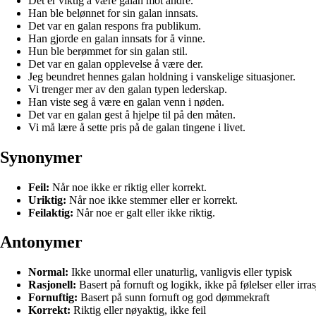
Det er viktig å være galan mot andre.
Han ble belønnet for sin galan innsats.
Det var en galan respons fra publikum.
Han gjorde en galan innsats for å vinne.
Hun ble berømmet for sin galan stil.
Det var en galan opplevelse å være der.
Jeg beundret hennes galan holdning i vanskelige situasjoner.
Vi trenger mer av den galan typen lederskap.
Han viste seg å være en galan venn i nøden.
Det var en galan gest å hjelpe til på den måten.
Vi må lære å sette pris på de galan tingene i livet.
Synonymer
Feil:
Når noe ikke er riktig eller korrekt.
Uriktig:
Når noe ikke stemmer eller er korrekt.
Feilaktig:
Når noe er galt eller ikke riktig.
Antonymer
Normal:
Ikke unormal eller unaturlig, vanligvis eller typisk
Rasjonell:
Basert på fornuft og logikk, ikke på følelser eller irras
Fornuftig:
Basert på sunn fornuft og god dømmekraft
Korrekt:
Riktig eller nøyaktig, ikke feil