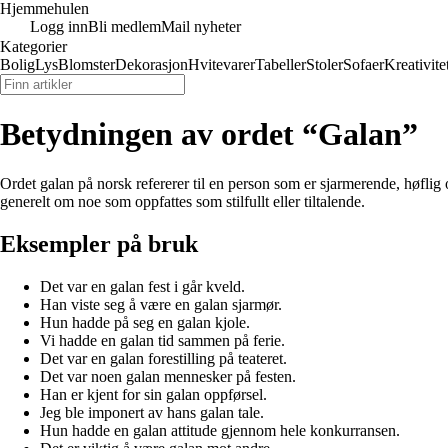
Hjemmehulen
Logg inn
Bli medlem
Mail nyheter
Kategorier
Bolig
Lys
Blomster
Dekorasjon
Hvitevarer
Tabeller
Stoler
Sofaer
Kreativite
Betydningen av ordet “Galan”
Ordet galan på norsk refererer til en person som er sjarmerende, høflig 
generelt om noe som oppfattes som stilfullt eller tiltalende.
Eksempler på bruk
Det var en galan fest i går kveld.
Han viste seg å være en galan sjarmør.
Hun hadde på seg en galan kjole.
Vi hadde en galan tid sammen på ferie.
Det var en galan forestilling på teateret.
Det var noen galan mennesker på festen.
Han er kjent for sin galan oppførsel.
Jeg ble imponert av hans galan tale.
Hun hadde en galan attitude gjennom hele konkurransen.