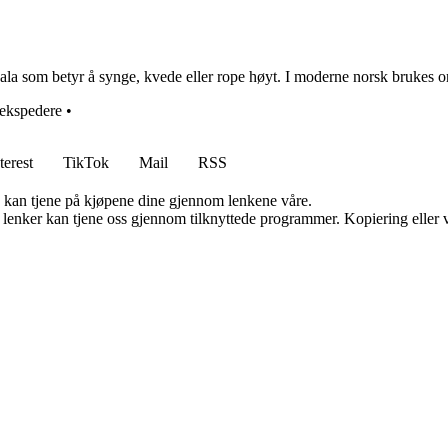
la som betyr å synge, kvede eller rope høyt. I moderne norsk brukes ord
ekspedere
•
terest
TikTok
Mail
RSS
g kan tjene på kjøpene dine gjennom lenkene våre.
n lenker kan tjene oss gjennom tilknyttede programmer. Kopiering eller v