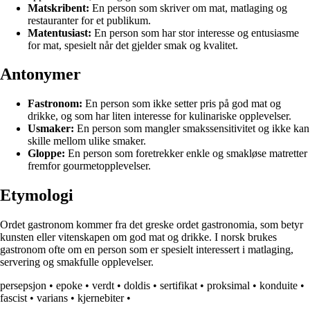
Matskribent:
En person som skriver om mat, matlaging og
restauranter for et publikum.
Matentusiast:
En person som har stor interesse og entusiasme
for mat, spesielt når det gjelder smak og kvalitet.
Antonymer
Fastronom:
En person som ikke setter pris på god mat og
drikke, og som har liten interesse for kulinariske opplevelser.
Usmaker:
En person som mangler smakssensitivitet og ikke kan
skille mellom ulike smaker.
Gloppe:
En person som foretrekker enkle og smakløse matretter
fremfor gourmetopplevelser.
Etymologi
Ordet gastronom kommer fra det greske ordet gastronomia, som betyr
kunsten eller vitenskapen om god mat og drikke. I norsk brukes
gastronom ofte om en person som er spesielt interessert i matlaging,
servering og smakfulle opplevelser.
persepsjon
•
epoke
•
verdt
•
doldis
•
sertifikat
•
proksimal
•
konduite
•
fascist
•
varians
•
kjernebiter
•