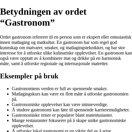
Betydningen av ordet
“Gastronom”
Ordet gastronom refererer til en person som er ekspert eller entusiastisk
innen matlaging og matkultur. En gastronom har som regel god
kunnskap om matvarer, smaker, og matlagingsteknikker, og har stor
interesse for å utforske ulike kulinariske opplevelser. En gastronom kan
også være opptatt av å kombinere mat og drikke på en harmonisk
måte, samt å utforske regionale og internasjonale matretter.
Eksempler på bruk
Gastronomiens verden er full av spennende smaker.
Matlagingskurs kan være en flott måte å utforske gastronomien
på.
Gastronomiske opplevelser kan være minneverdige.
Å studere gastronomi kan føre til spennende karrieremuligheter.
Gastronomiske reiser er populære blant matentusiaster.
Mange restauranter fokuserer på å skape unike gastronomiske
opplevelser.
Å utforske lokal gastronomi er en viktig del av å reise.