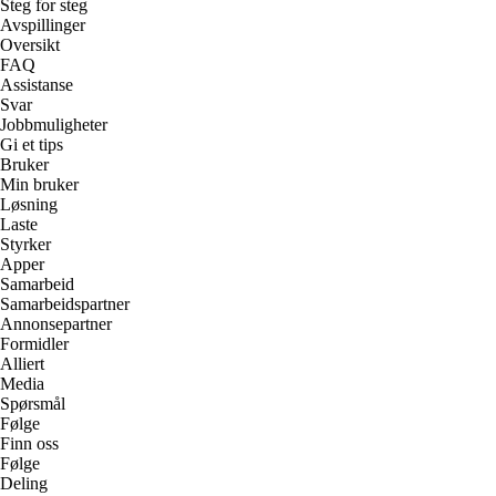
Steg for steg
Avspillinger
Oversikt
FAQ
Assistanse
Svar
Jobbmuligheter
Gi et tips
Bruker
Min bruker
Løsning
Laste
Styrker
Apper
Samarbeid
Samarbeidspartner
Annonsepartner
Formidler
Alliert
Media
Spørsmål
Følge
Finn oss
Følge
Deling