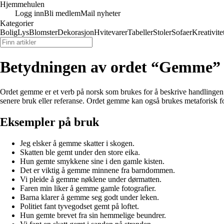
Hjemmehulen
Logg inn
Bli medlem
Mail nyheter
Kategorier
Bolig
Lys
Blomster
Dekorasjon
Hvitevarer
Tabeller
Stoler
Sofaer
Kreativite
Betydningen av ordet “Gemme”
Ordet gemme er et verb på norsk som brukes for å beskrive handlingen å s
senere bruk eller referanse. Ordet gemme kan også brukes metaforisk for 
Eksempler på bruk
Jeg elsker å gemme skatter i skogen.
Skatten ble gemt under den store eika.
Hun gemte smykkene sine i den gamle kisten.
Det er viktig å gemme minnene fra barndommen.
Vi pleide å gemme nøklene under dørmatten.
Faren min liker å gemme gamle fotografier.
Barna klarer å gemme seg godt under leken.
Politiet fant tyvegodset gemt på loftet.
Hun gemte brevet fra sin hemmelige beundrer.