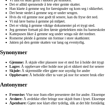
Vi fant en skatt gemt i sanden på stranden.
Det er alltid spennende å lete etter gemte skatter.
Han klarte å gemme seg for faresignaler og kom seg i sikkerhet.
Det beste stedet å gemme seg er under sengen.
Hvis du vil gemme noe godt til senere, kan du fryse det ned.
Vi må lære barna å gemme på miljøet.
Det er viktig å gemme viktige dokumenter på et trygt sted.
Jeg gemmer fortsatt på den første gjettelekten min fra barneskole
Kattepusen liker å gemme seg under senga når det tordner.
Romerne pleide å gemme sin formue i store skattkister.
Jakten på den gemte skatten var lang og eventyrlig.
Synonymer
Gjemme:
Å skjule eller plassere noe et sted for å holde det tryg
Lagre:
Å oppbevare eller holde noe på et sikkert sted for senere
Skjule:
Å skjermstille eller gjøre noe usynlig for andre
Oppbevare:
Å beholde eller ta vare på noe for senere bruk eller
Antonymer
Fremvise:
Vise noe fram eller presentere det for andre. Eksempel:
Avsløre:
Å avdekke eller bringe noe skjult fram i lyset. Eksempel:
Åpenbare:
Gjøre noe klart eller tydelig, slik at det blir forståe