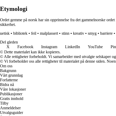
Etymologi
Ordet gemme på norsk har sin opprinnelse fra det gammelnorske ordet g
sikkerhet.
uetisk
•
bibliotek
•
feil
•
malplassert
•
stinn
•
kreativ
•
smyg
•
barriere
Del gleden
X
Facebook
Instagram
LinkedIn
YouTube
Pin
© Dette materialet kan ikke kopieres.
© Alle rettigheter forbeholdt. Vi samarbeider med utvalgte selskaper o
© Vi forbeholder oss alle rettigheter til materialet på denne siden. Noe
Om oss
Bakgrunn
Vårt grunnlag
Forfatterne
Bidra nå
Våre lokasjoner
Publikasjoner
Gratis innhold
Tilby
Anmeldelser
Utvalgsguider