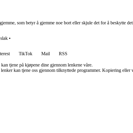
jemme, som betyr å gjemme noe bort eller skjule det for å beskytte det
•
slak
•
terest
TikTok
Mail
RSS
g kan tjene på kjøpene dine gjennom lenkene våre.
n lenker kan tjene oss gjennom tilknyttede programmer. Kopiering eller v