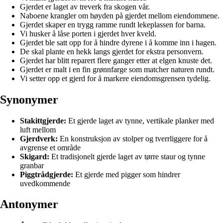
Gjerdet er laget av treverk fra skogen vår.
Naboene krangler om høyden på gjerdet mellom eiendommene.
Gjerdet skaper en trygg ramme rundt lekeplassen for barna.
Vi husker å låse porten i gjerdet hver kveld.
Gjerdet ble satt opp for å hindre dyrene i å komme inn i hagen.
De skal plante en hekk langs gjerdet for ekstra personvern.
Gjerdet har blitt reparert flere ganger etter at elgen knuste det.
Gjerdet er malt i en fin grønnfarge som matcher naturen rundt.
Vi setter opp et gjerd for å markere eiendomsgrensen tydelig.
Synonymer
Stakittgjerde:
Et gjerde laget av tynne, vertikale planker med
luft mellom
Gjerdverk:
En konstruksjon av stolper og tverrliggere for å
avgrense et område
Skigard:
Et tradisjonelt gjerde laget av tørre staur og tynne
granbar
Piggtrådgjerde:
Et gjerde med pigger som hindrer
uvedkommende
Antonymer