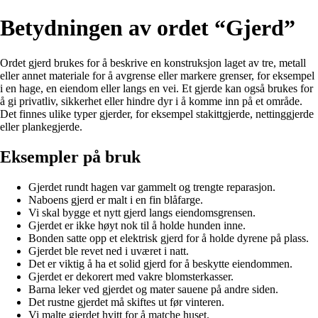
Betydningen av ordet “Gjerd”
Ordet gjerd brukes for å beskrive en konstruksjon laget av tre, metall
eller annet materiale for å avgrense eller markere grenser, for eksempel
i en hage, en eiendom eller langs en vei. Et gjerde kan også brukes for
å gi privatliv, sikkerhet eller hindre dyr i å komme inn på et område.
Det finnes ulike typer gjerder, for eksempel stakittgjerde, nettinggjerde
eller plankegjerde.
Eksempler på bruk
Gjerdet rundt hagen var gammelt og trengte reparasjon.
Naboens gjerd er malt i en fin blåfarge.
Vi skal bygge et nytt gjerd langs eiendomsgrensen.
Gjerdet er ikke høyt nok til å holde hunden inne.
Bonden satte opp et elektrisk gjerd for å holde dyrene på plass.
Gjerdet ble revet ned i uværet i natt.
Det er viktig å ha et solid gjerd for å beskytte eiendommen.
Gjerdet er dekorert med vakre blomsterkasser.
Barna leker ved gjerdet og mater sauene på andre siden.
Det rustne gjerdet må skiftes ut før vinteren.
Vi malte gjerdet hvitt for å matche huset.