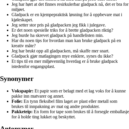
Jeg har hørt at det finnes resirkulerbar gladpack nå, det er bra for
miljøet.
Gladpack er en kjempepraktisk løsning for å oppbevare mat i
kjøleskapet.
Jeg setter stor pris på gladpacken jeg fikk i julegave.
Er det noen spesielle triks for å brette gladpacken riktig?
Jeg burde ha skrevet gladpack på handlelisten min.
Har du noen tips for hvordan man kan bruke gladpack på en
kreativ måte?
Jeg har brukt opp all gladpacken, må skaffe mer snart.
Gladpack gjør matlagingen mye enklere, synes du ikke?
Et tips til en mer miljøvennlig hverdag er å bruke gladpack
istedenfor engangsplast.
Synonymer
Vokspapir:
Et papir som er belagt med et lag voks for å kunne
pakke inn matvarer og annet.
Folie:
En tynn fleksibel film laget av plast eller metall som
brukes til innpakning av mat og andre produkter.
Pakketeip:
En form for tape som brukes til å forsegle emballasje
for å holde ting lukket og beskyttet.
Antonymer