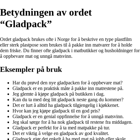
Betydningen av ordet
“Gladpack”
Ordet gladpack brukes ofte i Norge for å beskrive en type plastfilm
eller sterk plastpose som brukes til å pakke inn matvarer for å holde
dem friske. Du finner ofte gladpack i matbutikker og husholdninger for
å oppbevare mat og unngå matsvinn.
Eksempler på bruk
Har du prøvd den nye gladpacken for å oppbevare mat?
Gladpack er en praktisk måte å pakke inn matrestene på.
Jeg glemte å kjøpe gladpack på butikken i dag.
Kan du ta med deg litt gladpack neste gang du kommer?
Det er lurt å alltid ha gladpack tilgjengelig i kjøkkenet.
Hvor kan jeg kjøpe gladpack til en god pris?
Gladpack er en genial oppfinnelse for å unngå matsvinn.
Jeg skal sørge for å ha nok gladpack til restene fra middagen.
Gladpack er perfekt for å ta med matpakke på tur.
Det er viktig å velge en gladpack av god kvalitet.
Gladpack gjør det enkelt å ha med mat på jobb eller skole.