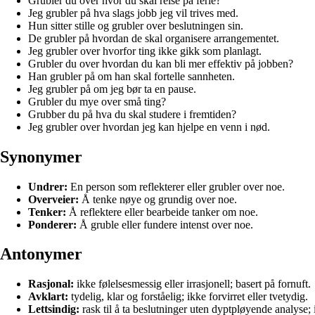
Grubler du over hvor du skal reise på ferie?
Jeg grubler på hva slags jobb jeg vil trives med.
Hun sitter stille og grubler over beslutningen sin.
De grubler på hvordan de skal organisere arrangementet.
Jeg grubler over hvorfor ting ikke gikk som planlagt.
Grubler du over hvordan du kan bli mer effektiv på jobben?
Han grubler på om han skal fortelle sannheten.
Jeg grubler på om jeg bør ta en pause.
Grubler du mye over små ting?
Grubber du på hva du skal studere i fremtiden?
Jeg grubler over hvordan jeg kan hjelpe en venn i nød.
Synonymer
Undrer:
En person som reflekterer eller grubler over noe.
Overveier:
Å tenke nøye og grundig over noe.
Tenker:
Å reflektere eller bearbeide tanker om noe.
Ponderer:
Å gruble eller fundere intenst over noe.
Antonymer
Rasjonal:
ikke følelsesmessig eller irrasjonell; basert på fornuft.
Avklart:
tydelig, klar og forståelig; ikke forvirret eller tvetydig.
Lettsindig:
rask til å ta beslutninger uten dyptpløyende analyse; 