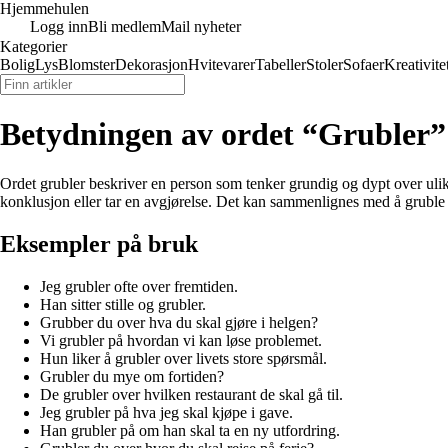
Hjemmehulen
Logg inn
Bli medlem
Mail nyheter
Kategorier
Bolig
Lys
Blomster
Dekorasjon
Hvitevarer
Tabeller
Stoler
Sofaer
Kreativite
Betydningen av ordet “Grubler”
Ordet grubler beskriver en person som tenker grundig og dypt over ulike
konklusjon eller tar en avgjørelse. Det kan sammenlignes med å gruble 
Eksempler på bruk
Jeg grubler ofte over fremtiden.
Han sitter stille og grubler.
Grubber du over hva du skal gjøre i helgen?
Vi grubler på hvordan vi kan løse problemet.
Hun liker å grubler over livets store spørsmål.
Grubler du mye om fortiden?
De grubler over hvilken restaurant de skal gå til.
Jeg grubler på hva jeg skal kjøpe i gave.
Han grubler på om han skal ta en ny utfordring.