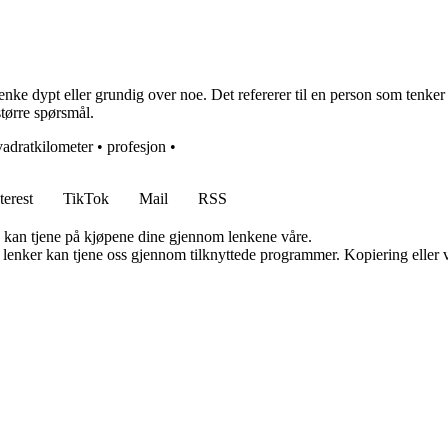
ke dypt eller grundig over noe. Det refererer til en person som tenker
større spørsmål.
vadratkilometer
•
profesjon
•
terest
TikTok
Mail
RSS
g kan tjene på kjøpene dine gjennom lenkene våre.
n lenker kan tjene oss gjennom tilknyttede programmer. Kopiering eller v