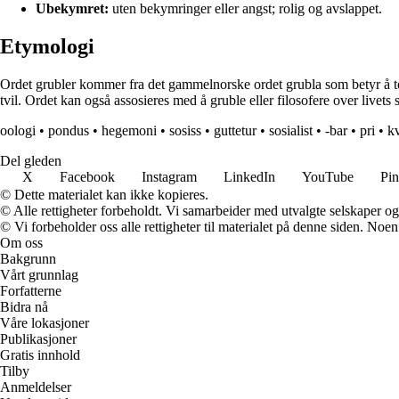
Ubekymret:
uten bekymringer eller angst; rolig og avslappet.
Etymologi
Ordet grubler kommer fra det gammelnorske ordet grubla som betyr å ten
tvil. Ordet kan også assosieres med å gruble eller filosofere over livets 
oologi
•
pondus
•
hegemoni
•
sosiss
•
guttetur
•
sosialist
•
-bar
•
pri
•
k
Del gleden
X
Facebook
Instagram
LinkedIn
YouTube
Pin
© Dette materialet kan ikke kopieres.
© Alle rettigheter forbeholdt. Vi samarbeider med utvalgte selskaper o
© Vi forbeholder oss alle rettigheter til materialet på denne siden. Noe
Om oss
Bakgrunn
Vårt grunnlag
Forfatterne
Bidra nå
Våre lokasjoner
Publikasjoner
Gratis innhold
Tilby
Anmeldelser