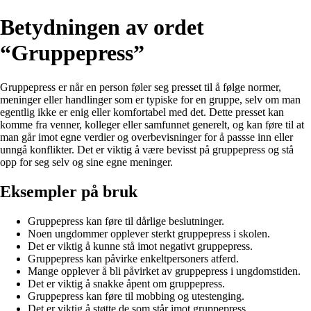
Betydningen av ordet
“Gruppepress”
Gruppepress er når en person føler seg presset til å følge normer,
meninger eller handlinger som er typiske for en gruppe, selv om man
egentlig ikke er enig eller komfortabel med det. Dette presset kan
komme fra venner, kolleger eller samfunnet generelt, og kan føre til at
man går imot egne verdier og overbevisninger for å passse inn eller
unngå konflikter. Det er viktig å være bevisst på gruppepress og stå
opp for seg selv og sine egne meninger.
Eksempler på bruk
Gruppepress kan føre til dårlige beslutninger.
Noen ungdommer opplever sterkt gruppepress i skolen.
Det er viktig å kunne stå imot negativt gruppepress.
Gruppepress kan påvirke enkeltpersoners atferd.
Mange opplever å bli påvirket av gruppepress i ungdomstiden.
Det er viktig å snakke åpent om gruppepress.
Gruppepress kan føre til mobbing og utestenging.
Det er viktig å støtte de som står imot gruppepress.