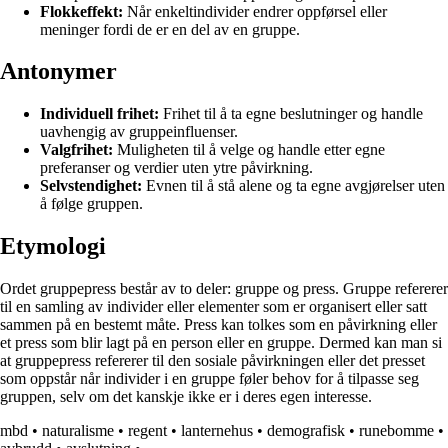
Flokkeffekt:
Når enkeltindivider endrer oppførsel eller
meninger fordi de er en del av en gruppe.
Antonymer
Individuell frihet:
Frihet til å ta egne beslutninger og handle
uavhengig av gruppeinfluenser.
Valgfrihet:
Muligheten til å velge og handle etter egne
preferanser og verdier uten ytre påvirkning.
Selvstendighet:
Evnen til å stå alene og ta egne avgjørelser uten
å følge gruppen.
Etymologi
Ordet gruppepress består av to deler: gruppe og press. Gruppe refererer
til en samling av individer eller elementer som er organisert eller satt
sammen på en bestemt måte. Press kan tolkes som en påvirkning eller
et press som blir lagt på en person eller en gruppe. Dermed kan man si
at gruppepress refererer til den sosiale påvirkningen eller det presset
som oppstår når individer i en gruppe føler behov for å tilpasse seg
gruppen, selv om det kanskje ikke er i deres egen interesse.
mbd
•
naturalisme
•
regent
•
lanternehus
•
demografisk
•
runebomme
•