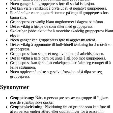
Noen ganger kan gruppepress føre til sosial isolasjon.
Det kan være vanskelig å bryte ut av et negativt gruppepress.
Foreldre bør være oppmerksomme på tegn til gruppepress hos
barna sine.
Gruppepress er vanlig blant ungdommer i dagens samfunn.
Det er viktig å hjelpe de som sliter med gruppepress.
Skoler bør jobbe aktivt for å motvirke skadelig gruppepress blant
elever.
Noen ganger kan gruppepress føre til aggressiv atferd.
Det er viktig å oppmuntre til individuell tenkning for å motvirke
gruppepress.
Gruppepress kan skape et negativt klima på arbeidsplassen.
Det er viktig å lære barn og unge å stå opp mot gruppepress.
Gruppepress kan føre til at enkeltpersoner føler seg tvunget til å
følge strømmen.
Noen opplever å miste seg selv i forsøket på å tilpasse seg
gruppepress.
Synonymer
Gruppetvang:
Når en person presses av en gruppe til å gjøre
noe de egentlig ikke ønsker.
Gruppepåvirkning:
Påvirkning fra en gruppe som kan føre til
at en person endrer atferd eller oppfatninger for å passe inn.