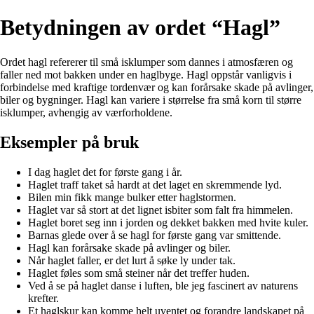
Betydningen av ordet “Hagl”
Ordet hagl refererer til små isklumper som dannes i atmosfæren og
faller ned mot bakken under en haglbyge. Hagl oppstår vanligvis i
forbindelse med kraftige tordenvær og kan forårsake skade på avlinger,
biler og bygninger. Hagl kan variere i størrelse fra små korn til større
isklumper, avhengig av værforholdene.
Eksempler på bruk
I dag haglet det for første gang i år.
Haglet traff taket så hardt at det laget en skremmende lyd.
Bilen min fikk mange bulker etter haglstormen.
Haglet var så stort at det lignet isbiter som falt fra himmelen.
Haglet boret seg inn i jorden og dekket bakken med hvite kuler.
Barnas glede over å se hagl for første gang var smittende.
Hagl kan forårsake skade på avlinger og biler.
Når haglet faller, er det lurt å søke ly under tak.
Haglet føles som små steiner når det treffer huden.
Ved å se på haglet danse i luften, ble jeg fascinert av naturens
krefter.
Et haglskur kan komme helt uventet og forandre landskapet på