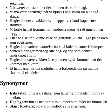
sekunder.
Når været er ustabilt, er det alltid en risiko for hagl.
Vi må være forsiktige når vi kjører i haglstorm for å unngå
skader.
Haglet dannet et vakkert hvitt teppe over landskapet etter
stormen.
Vi hørte haglet tromme mot vinduene mens vi satt inne og var
trygge.
Etter haglskuren kunne vi se de glitrende kulene ligge på bakken
som edelstener.
Haglet kan variere i størrelse fra små kuler til større isklumper.
Vinteren bringer med seg ofte hagl og snø som dekker
landskapet i hvitt.
Haglet kan være vakkert å se på, men også skummelt når det
kommer med kraft.
Et haglvarsel gir oss mulighet til å forberede oss på mulige
skader på eiendeler.
Synonymer
Isskrystall:
Små iskrystaller som faller fra himmelen i form av
nedbør.
Haglbyger:
Intens nedbør av isklumper som faller fra himmelen.
Skur:
Kortvarig og kraftig nedbør av is eller regn.