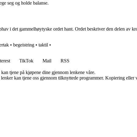
ege seg og holde balanse.
phav i det gammelhøytyske ordet hant. Ordet beskriver den delen av kr
ertak
•
begeistring
•
taktil
•
terest
TikTok
Mail
RSS
g kan tjene på kjøpene dine gjennom lenkene våre.
n lenker kan tjene oss gjennom tilknyttede programmer. Kopiering eller v