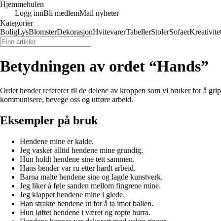
Hjemmehulen
Logg inn
Bli medlem
Mail nyheter
Kategorier
Bolig
Lys
Blomster
Dekorasjon
Hvitevarer
Tabeller
Stoler
Sofaer
Kreativite
Betydningen av ordet “Hands”
Ordet hender refererer til de delene av kroppen som vi bruker for å grip
kommunisere, bevege oss og utføre arbeid.
Eksempler på bruk
Hendene mine er kalde.
Jeg vasker alltid hendene mine grundig.
Hun holdt hendene sine tett sammen.
Hans hender var ru etter hardt arbeid.
Barna malte hendene sine og lagde kunstverk.
Jeg liker å føle sanden mellom fingrene mine.
Jeg klappet hendene mine i glede.
Han strakte hendene ut for å ta imot ballen.
Hun løftet hendene i været og ropte hurra.