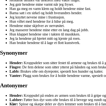
Hendene hennes var dekorert med vakre ringer.
Jeg gnir hendene mine varmt når jeg fryser.
Han ga meg en varm klem og holdt hendene mine fast.
Barna satt i en sirkel og holdt hverandres hender.
Jeg knyttet nevene mine i frustrasjon.
Hun viftet med hendene for å hilse på meg.
Hendene mine skjelver av nervøsitet.
Jeg masserer hendene mine etter en lang dag på jobb.
Hun klappet hendene sine i takten til musikken.
Jeg la hendene på hjertet mitt og kjente på roen.
Han brukte hendene til å lage et flott kunstverk.
Synonymer
Hender:
Kroppsdeler som sitter festet til armene og brukes til å g
Fingre:
De fem delene som sitter ytterst på hånden og som brukes 
Labb:
Brukes ofte om dyrepoter, spesielt hos hunder og katter.
Vanter:
Plagg som brukes for å holde hendene varme, spesielt o
Antonymer
Hender:
Kroppsdel på enden av armen som brukes til å gripe og u
Labber:
Føtter hos dyr som ofte brukes til å bevege seg rundt o
Klør:
Spisse og skarpe deler av dyrs lemmer som brukes til å fang