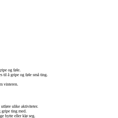
ripe og føle.
til å gripe og føle små ting.
m vinteren.
tføre ulike aktiviteter.
g gripe ting med.
e bytte eller klø seg.