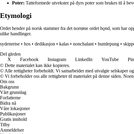
Poter:
Tatteformede utvekster på dyrs poter som brukes til å bev
Etymologi
Ordet hender på norsk stammer fra det norrøne ordet hǫnd, som har op
ulike handlinger.
sydenreise
•
hos
•
dedikasjon
•
kalas
•
nonchalant
•
humlepung
•
skipp
Del gleden
X
Facebook
Instagram
LinkedIn
YouTube
Pin
© Dette materialet kan ikke kopieres.
© Alle rettigheter forbeholdt. Vi samarbeider med utvalgte selskaper o
© Vi forbeholder oss alle rettigheter til materialet på denne siden. Noe
Om oss
Bakgrunn
Vårt grunnlag
Forfatterne
Bidra nå
Våre lokasjoner
Publikasjoner
Gratis innhold
Tilby
Anmeldelser